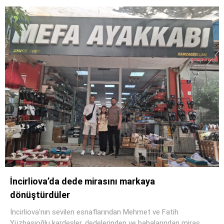
İncirliova’da dede mirasını markaya
dönüştürdüler
İncirliova'nın sevilen esnaflarından Mehmet ve Fatih
Yüzbaşıoğlu kardeşler, dedelerinden ve babalarından miras