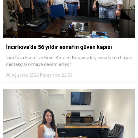
İncirliova’da 56 yıldır esnafın güven kapısı
İncirliova Esnaf ve Kredi Kefalet Kooperatifi, esnafın en büyük
destekçisi olmaya devam ediyor.
06 Ağustos 2026 Perşembe 22:53