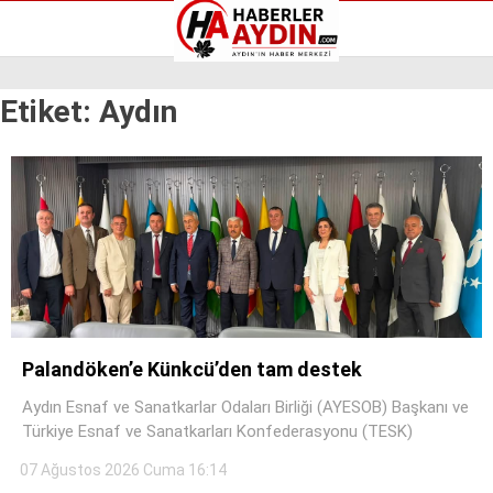
Reklamı Geç
Etiket:
Aydın
GALERİ
YAZARLAR
Aydın Haberleri
Aydın nöbetçi eczaneler
Aydın Sinema salonları
Aydın Haberleri
Döviz Kurları
Aydın nöbetçi eczaneler
Hava Durumu
Aydın Sinema salonları
İletişim
Döviz Kurları
Künye
Hava Durumu
Nöbetçi Eczaneler
İletişim
Süper Lig Puan Durumu
Palandöken’e Künkcü’den tam destek
Künye
Nöbetçi Eczaneler
Aydın Esnaf ve Sanatkarlar Odaları Birliği (AYESOB) Başkanı ve
Süper Lig Puan Durumu
Türkiye Esnaf ve Sanatkarları Konfederasyonu (TESK)
07 Ağustos 2026 Cuma 16:14