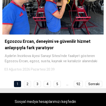
Egzozcu Ercan, deneyimi ve güvenilir hizmet
anlayışıyla fark yaratıyor
Aydın’ın İncirliova ilçesi Sanayi Sitesi’nde faaliyet gösteren
Egzozcu Ercan, egzoz, susta, kaynak ve katalizör alanındaki
03 Ağustos 2026 Pazartesi 20:39
1
2
3
4
5
…
92
Sonraki
Sosyal medya hesaplarımızı keşfedin