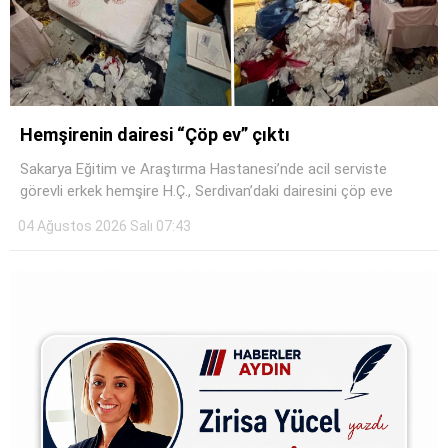
Hemşirenin dairesi “Çöp ev” çıktı
Sakarya Eğitim ve Araştırma Hastanesi’nde acil serviste
görevli erkek hemşire H.Ç., Serdivan’daki dairesini çöp eve
04 Ağustos 2026 Salı 07:43