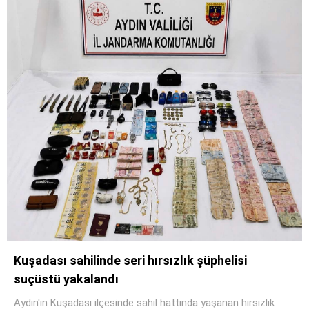
Kuşadası sahilinde seri hırsızlık şüphelisi
suçüstü yakalandı
Aydın'ın Kuşadası ilçesinde sahil hattında yaşanan hırsızlık