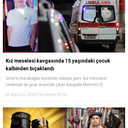
Kız meselesi kavgasında 15 yaşındaki çocuk
kalbinden bıçaklandı
İzmir'in Karabağlar ilçesinde iddiaya göre 'kız meselesi'
nedeniyle iki grup arasında çıkan kavgada Mehmet D.
06 Ağustos 2026 Perşembe 08:55