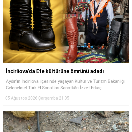
İncirliova’da Efe kültürüne ömrünü adadı
Aydın'ın İncirliova ilçesinde yaşayan Kültür ve Turizm Bakanlığı
Geleneksel Türk El Sanatları Sanatkârı İzzet Erkaç,
05 Ağustos 2026 Çarşamba 21:35