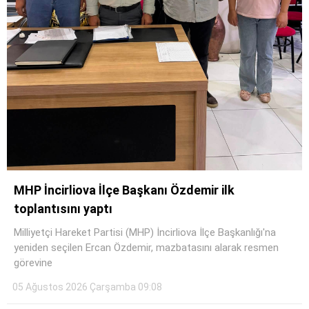
MHP İncirliova İlçe Başkanı Özdemir ilk
toplantısını yaptı
Milliyetçi Hareket Partisi (MHP) İncirliova İlçe Başkanlığı'na
yeniden seçilen Ercan Özdemir, mazbatasını alarak resmen
görevine
05 Ağustos 2026 Çarşamba 09:08