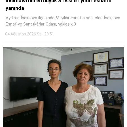
İncirliova’nın en büyük STK’sı 61 yıldır esnafın
yanında
Aydın'ın İncirliova ilçesinde 61 yıldır esnafın sesi olan İncirliova
Esnaf ve Sanatkârlar Odası, yaklaşık 3
04 Ağustos 2026 Salı 20:51