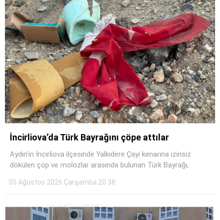
İncirliova’da Türk Bayrağını çöpe attılar
Aydın’ın İncirliova ilçesinde Yalkıdere Çayı kenarına izinsiz
dökülen çöp ve molozlar arasında bulunan Türk Bayrağı,
05 Ağustos 2026 Çarşamba 20:38