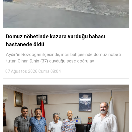
Domuz nöbetinde kazara vurduğu babası
hastanede öldü
Aydın'ın Bozdoğan ilçesinde, incir bahçesinde domuz nöbeti
tutan Cihan D.'nin (37) duyduğu sese doğru av
07 Ağustos 2026 Cuma 08:04