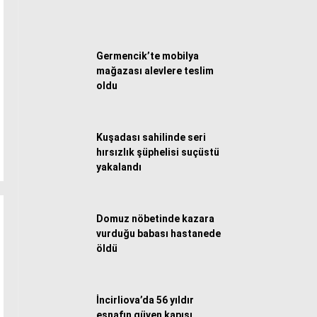
WhatsApp İhbar Hattı
Germencik’te mobilya
mağazası alevlere teslim
Facebook
oldu
Kuşadası sahilinde seri
Instagram
hırsızlık şüphelisi suçüstü
yakalandı
Youtube
Domuz nöbetinde kazara
vurduğu babası hastanede
öldü
İncirliova’da 56 yıldır
esnafın güven kapısı