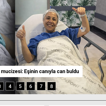
n mucizesi: Eşinin canıyla can buldu
3
4
5
6
7
8