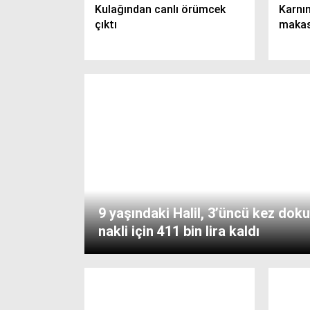
Kulağından canlı örümcek
Karnı
çıktı
makas
9 yaşındaki Halil, 3’üncü kez doku
nakli için 411 bin lira kaldı