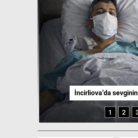
İncirliova’da sevgini
1
2