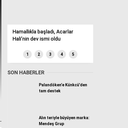
Döviz Kurları
Hava Durumu
İletişim
Künye
Nöbetçi Eczaneler
Hamallıkla başladı, Acarlar
Süper Lig Puan Durumu
Hali’nin dev ismi oldu
1
2
3
4
5
SON HABERLER
Palandöken’e Künkcü’den
tam destek
Alın teriyle büyüyen marka:
Mendeş Grup