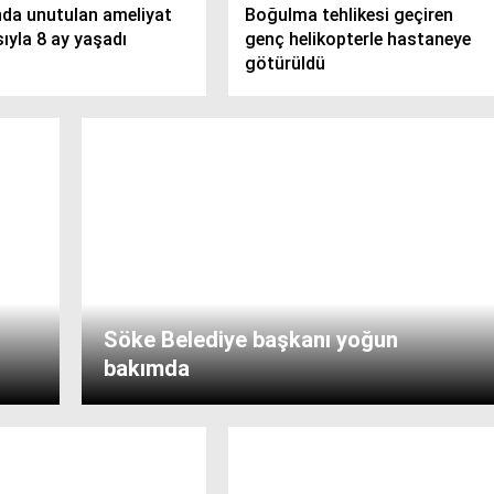
nda unutulan ameliyat
Boğulma tehlikesi geçiren
ıyla 8 ay yaşadı
genç helikopterle hastaneye
götürüldü
Söke Belediye başkanı yoğun
bakımda