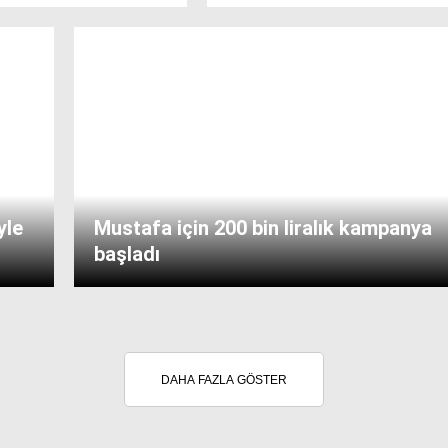
yle
Mustafa için 200 bin liralık kampanya
başladı
DAHA FAZLA GÖSTER