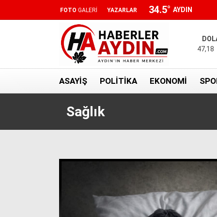
34.5
°
AYDIN
FOTO
GALERİ
YAZARLAR
DOL
47,18
ASAYIŞ
POLITIKA
EKONOMI
SPO
Sağlık