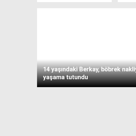
14 yaşındaki Berkay, böbrek nakli
yaşama tutundu