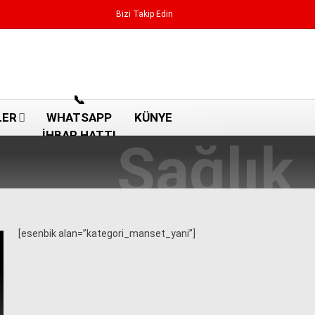
Bizi Takip Edin
Reklamı Geç
📞
LER
WHATSAPP
KÜNYE
İHBAR HATTI
[esenbik alan=”kategori_manset_yani”]
Aydın Haberleri
Aydın nöbetçi eczaneler
Aydın Sinema salonları