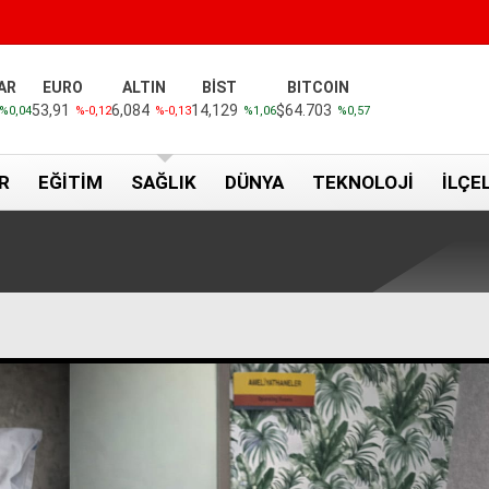
AR
EURO
ALTIN
BİST
BITCOIN
53,91
6,084
14,129
$64.703
%0,04
%-0,12
%-0,13
%1,06
%0,57
R
EĞITIM
SAĞLIK
DÜNYA
TEKNOLOJI
İLÇE