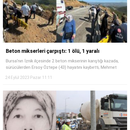
Beton mikserleri çarpıştı: 1 ölü, 1 yaralı
Bursa‘nın İznik ilçesinde 2 beton mikserinin karıştığı kazada,
sürücülerden Ersoy Öztepe (43) hayatını kaybetti, Mehmet
24 Eylül 2023 Pazar 11:11