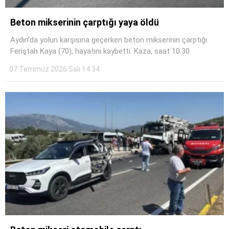
Beton mikserinin çarptığı yaya öldü
Aydın’da yolun karşısına geçerken beton mikserinin çarptığı
Feriştah Kaya (70), hayatını kaybetti. Kaza, saat 10.30
07 Temmuz 2026 Salı 14:34
WhatsApp İhbar Hattı
Facebook