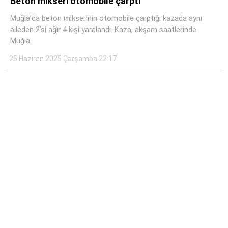
Beton mikseri otomobile çarptı
Instagram
Muğla’da beton mikserinin otomobile çarptığı kazada aynı
aileden 2’si ağır 4 kişi yaralandı. Kaza, akşam saatlerinde
Youtube
Muğla
25 Haziran 2025 Çarşamba 22:17