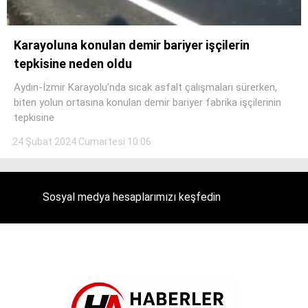
Karayoluna konulan demir bariyer işçilerin
tepkisine neden oldu
Aydın-İzmir Karayolu’nda sıcak asfalt çalışmaları sürerken,
biten yolun ortasına konulan demir bariyer fabrika işçilerinin
tepkisine
24 Şubat 2024 Cumartesi 10:06
Sosyal medya hesaplarımızı keşfedin