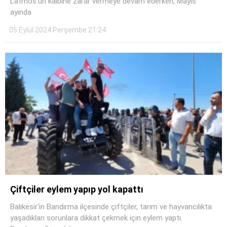
Latmos’un kalbine zarar vermeye devam ederken, Mayıs
ayında
05 Eylül 2024 Perşembe 21:24
WhatsApp İhbar Hattı
Facebook
Çiftçiler eylem yapıp yol kapattı
Balıkesir‘in Bandırma ilçesinde çiftçiler, tarım ve hayvancılıkta
yaşadıkları sorunlara dikkat çekmek için eylem yaptı.