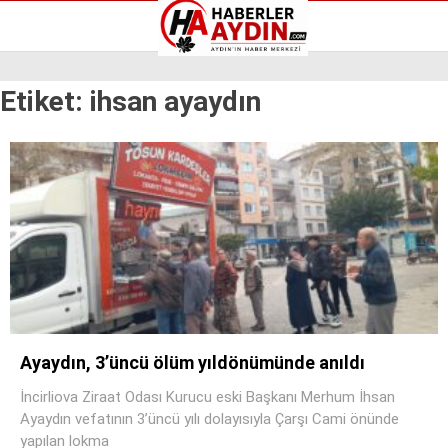
Reklamı Geç
Etiket:
ihsan ayaydın
GALERİ
YAZARLAR
Aydın Haberleri
Aydın nöbetçi eczaneler
Aydın Sinema salonları
Aydın Haberleri
Döviz Kurları
Aydın nöbetçi eczaneler
Hava Durumu
Aydın Sinema salonları
İletişim
Döviz Kurları
Künye
Hava Durumu
Nöbetçi Eczaneler
İletişim
Süper Lig Puan Durumu
Künye
Nöbetçi Eczaneler
Ayaydın, 3’üncü ölüm yıldönümünde anıldı
Süper Lig Puan Durumu
İncirliova Ziraat Odası Kurucu eski Başkanı Merhum İhsan
Ayaydın vefatının 3’üncü yılı dolayısıyla Çarşı Cami önünde
yapılan lokma