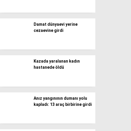
Döviz Kurları
Hava Durumu
İletişim
Künye
Damat dünyaevi yerine
Nöbetçi Eczaneler
cezaevine girdi
Süper Lig Puan Durumu
Kazada yaralanan kadın
hastanede öldü
Anız yangınının dumanı yolu
kapladı: 13 araç birbirine girdi