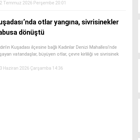
2 Temmuz 2026 Perşembe 20:01
uşadası’nda otlar yangına, sivrisinekler
abusa dönüştü
dın’ın Kuşadası ilçesine bağlı Kadınlar Denizi Mahallesi’nde
şayan vatandaşlar, büyüyen otlar, çevre kirliliği ve sivrisinek
3 Haziran 2026 Çarşamba 14:36