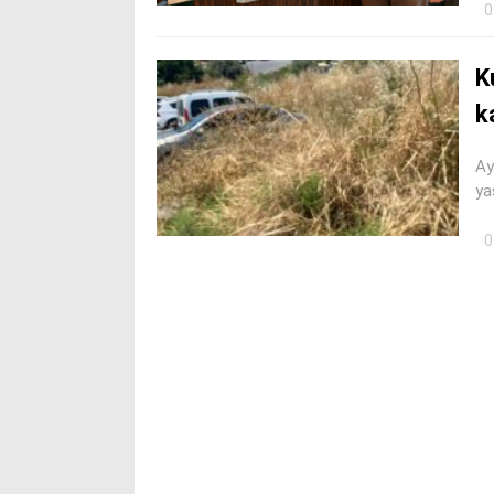
0
K
k
Ay
ya
0