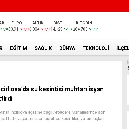
AR
EURO
ALTIN
BİST
BITCOIN
53,91
6,084
14,129
$64.703
%0,04
%-0,12
%-0,13
%1,06
%0,57
R
EĞITIM
SAĞLIK
DÜNYA
TEKNOLOJI
İLÇE
ncirliova’da su kesintisi muhtarı isyan
tirdi
dın’ın İncirliova ilçesine bağlı Arpadere Mahallesi’nde son
r haftadır yaşanan uzun süreli su kesintileri vatandaşları