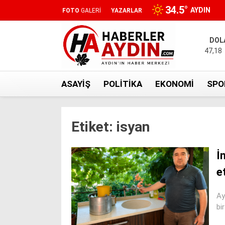
34.5
°
AYDIN
FOTO
GALERİ
YAZARLAR
DOL
47,18
ASAYIŞ
POLITIKA
EKONOMI
SPO
Etiket:
isyan
İ
et
Ay
bi