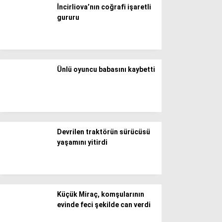
WhatsApp İhbar Hattı
İncirliova’nın coğrafi işaretli
gururu
Facebook
Ünlü oyuncu babasını kaybetti
Instagram
Youtube
Devrilen traktörün sürücüsü
yaşamını yitirdi
Küçük Miraç, komşularının
evinde feci şekilde can verdi