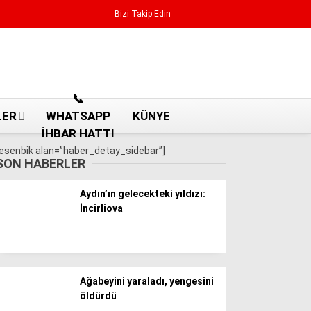
Bizi Takip Edin
Reklamı Geç
📞
LER
WHATSAPP
KÜNYE
İHBAR HATTI
[esenbik alan=”haber_detay_sidebar”]
SON HABERLER
Aydın’ın gelecekteki yıldızı:
İncirliova
Aydın Haberleri
Ağabeyini yaraladı, yengesini
Aydın nöbetçi eczaneler
öldürdü
Aydın Sinema salonları