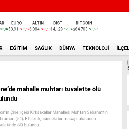
AR
EURO
ALTIN
BİST
BITCOIN
53,91
6,084
14,129
$64.703
%0,04
%-0,12
%-0,13
%1,06
%0,57
R
EĞITIM
SAĞLIK
DÜNYA
TEKNOLOJI
İLÇE
ine’de mahalle muhtarı tuvalette ölü
ulundu
dın'ın Çine ilçesi Kırksakallar Mahallesi Muhtarı Sebahattin
hraman (54), Efeler ilçesindeki bir masaj salonunun
valetinde ölü bulundu.