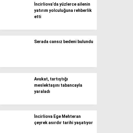
WhatsApp İhbar Hattı
İncirliova’da yüzlerce ailenin
yatırım yolculuğuna rehberlik
etti
Facebook
Serada cansız bedeni bulundu
Instagram
Youtube
Avukat, tartıştığı
meslektaşını tabancayla
yaraladı
İncirliova Ege Mehteran
çeyrek asırdır tarihi yaşatıyor