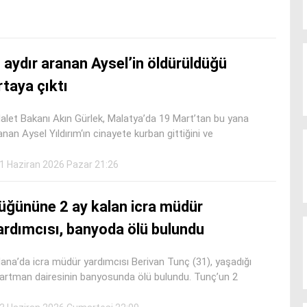
 aydır aranan Aysel’in öldürüldüğü
rtaya çıktı
alet Bakanı Akın Gürlek, Malatya’da 19 Mart’tan bu yana
anan Aysel Yıldırım‘ın cinayete kurban gittiğini ve
1 Haziran 2026 Pazar 21:26
üğününe 2 ay kalan icra müdür
ardımcısı, banyoda ölü bulundu
ana’da icra müdür yardımcısı Berivan Tunç (31), yaşadığı
artman dairesinin banyosunda ölü bulundu. Tunç’un 2