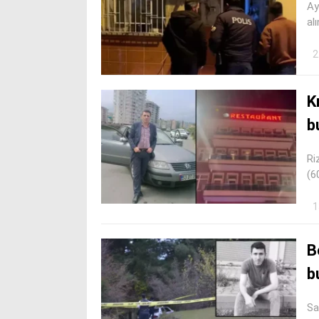
Ay
al
2
K
b
Ri
(6
1
B
b
Sa