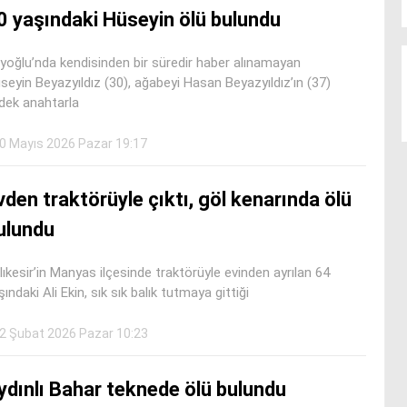
0 yaşındaki Hüseyin ölü bulundu
yoğlu’nda kendisinden bir süredir haber alınamayan
seyin Beyazyıldız (30), ağabeyi Hasan Beyazyıldız’ın (37)
dek anahtarla
0 Mayıs 2026 Pazar 19:17
vden traktörüyle çıktı, göl kenarında ölü
ulundu
lıkesir’in Manyas ilçesinde traktörüyle evinden ayrılan 64
şındaki Ali Ekin, sık sık balık tutmaya gittiği
2 Şubat 2026 Pazar 10:23
ydınlı Bahar teknede ölü bulundu