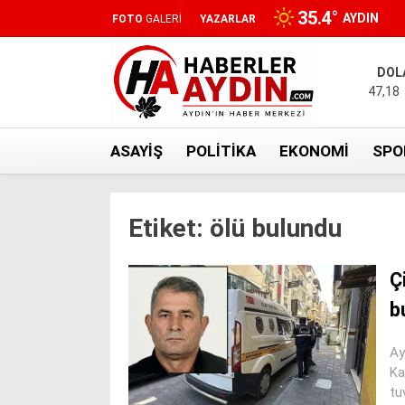
35.4
°
AYDIN
FOTO
GALERİ
YAZARLAR
DOL
47,18
ASAYIŞ
POLITIKA
EKONOMI
SPO
Etiket:
ölü bulundu
Ç
b
Ay
Ka
tu