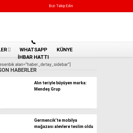
Bizi Takip Edin
Reklamı Geç
📞
LER
WHATSAPP
KÜNYE
İHBAR HATTI
[esenbik alan=”haber_detay_sidebar”]
SON HABERLER
Alın teriyle büyüyen marka:
Mendeş Grup
Aydın Haberleri
Germencik’te mobilya
Aydın nöbetçi eczaneler
mağazası alevlere teslim oldu
Aydın Sinema salonları