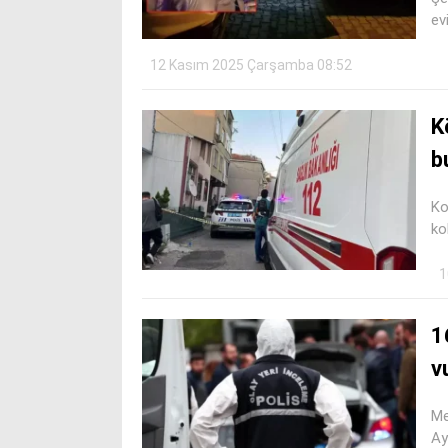
ev
12 Kasım 2025 Çarşamba 08:52
K
b
Ko
ko
1
1
v
Me
Ay