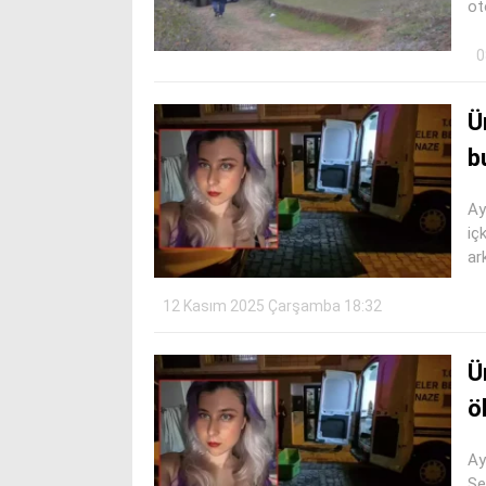
ot
0
Ü
b
Ay
iç
ar
12 Kasım 2025 Çarşamba 18:32
Ü
ö
Ay
Şe