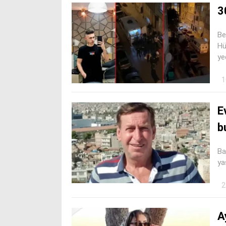
3
Be
Hü
ye
1
E
b
Ba
ya
2
A