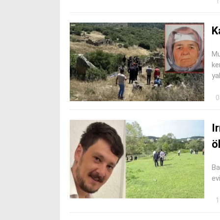
1
K
Mu
ke
ya
0
I
ö
Ba
ev
1