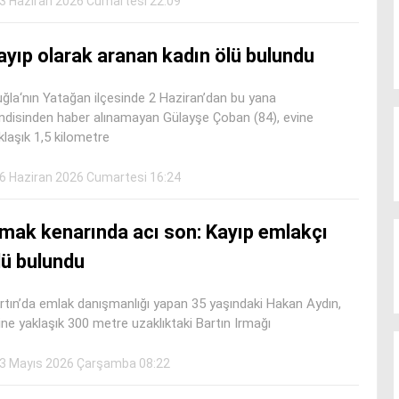
3 Haziran 2026 Cumartesi 22:09
ayıp olarak aranan kadın ölü bulundu
ğla‘nın Yatağan ilçesinde 2 Haziran’dan bu yana
ndisinden haber alınamayan Gülayşe Çoban (84), evine
klaşık 1,5 kilometre
6 Haziran 2026 Cumartesi 16:24
rmak kenarında acı son: Kayıp emlakçı
lü bulundu
rtın’da emlak danışmanlığı yapan 35 yaşındaki Hakan Aydın,
ine yaklaşık 300 metre uzaklıktaki Bartın Irmağı
3 Mayıs 2026 Çarşamba 08:22