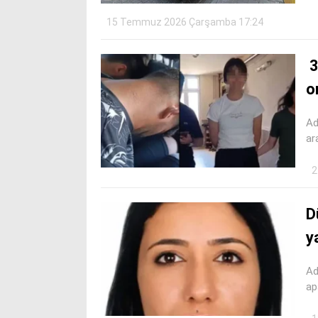
15 Temmuz 2026 Çarşamba 17:24
3
o
Ad
ar
2
D
y
Ad
ap