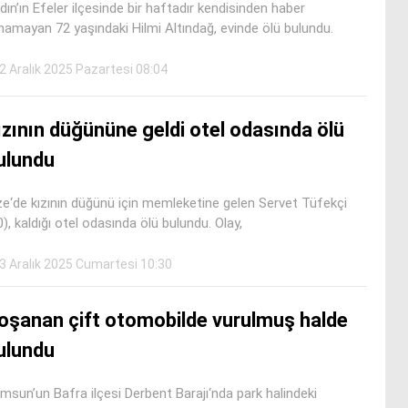
dın’ın Efeler ilçesinde bir haftadır kendisinden haber
ınamayan 72 yaşındaki Hilmi Altındağ, evinde ölü bulundu.
2 Aralık 2025 Pazartesi 08:04
ızının düğününe geldi otel odasında ölü
ulundu
ze‘de kızının düğünü için memleketine gelen Servet Tüfekçi
0), kaldığı otel odasında ölü bulundu. Olay,
3 Aralık 2025 Cumartesi 10:30
oşanan çift otomobilde vurulmuş halde
ulundu
msun’un Bafra ilçesi Derbent Barajı‘nda park halindeki