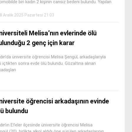
omobilde biri kadın 2 kişinin cansız bedeni bulundu. Yapılan
8 Aralık 2025 Pazartesi 21:03
niversiteli Melisa’nın evlerinde ölü
ulunduğu 2 genç için karar
dın’da üniversite öğrencisi Melisa Şengül, arkadaşlarıyla
ki içtikten sonra evde ölü bulundu. Gözaltına alınan
kadaşları
niversite öğrencisi arkadaşının evinde
lü bulundu
dın’ın Efeler ilçesinde üniversite öğrencisi Melisa
ngül (20), birlikte alkol aldığı öne sürülen arkadaşlarının