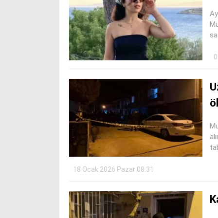
Ay
Mu
sa
0
U
ö
Mu
al
ta
18 Ocak 2026 Pazar 08:31
K