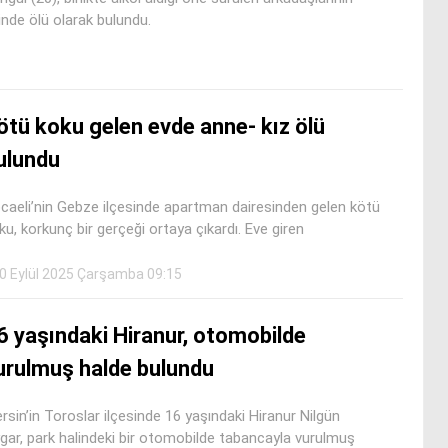
inde ölü olarak bulundu.
ötü koku gelen evde anne- kız ölü
ulundu
caeli’nin Gebze ilçesinde apartman dairesinden gelen kötü
ku, korkunç bir gerçeği ortaya çıkardı. Eve giren
0 Eylül 2025 Çarşamba 09:15
6 yaşındaki Hiranur, otomobilde
urulmuş halde bulundu
rsin’in Toroslar ilçesinde 16 yaşındaki Hiranur Nilgün
gar, park halindeki bir otomobilde tabancayla vurulmuş