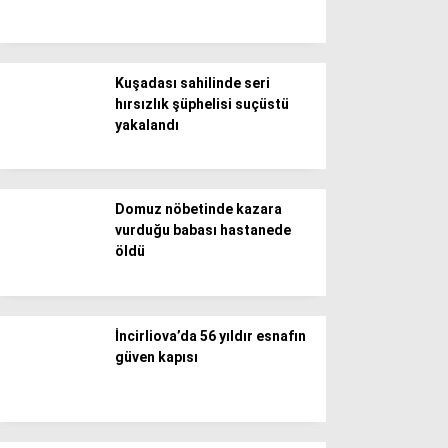
Döviz Kurları
Hava Durumu
İletişim
Künye
Kuşadası sahilinde seri
Nöbetçi Eczaneler
hırsızlık şüphelisi suçüstü
Süper Lig Puan Durumu
yakalandı
Domuz nöbetinde kazara
vurduğu babası hastanede
öldü
İncirliova’da 56 yıldır esnafın
güven kapısı