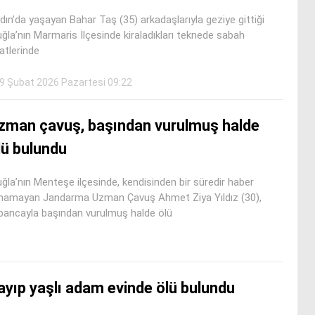
dın’da yaşayan Bahar Taş (35) arkadaşlarıyla geziye gittiği
ğla’nın Marmaris İlçesinde kiraladıkları teknede sabah
atlerinde
9 Şubat 2026 Pazartesi 09:22
zman çavuş, başından vurulmuş halde
lü bulundu
ğla’nın Menteşe ilçesinde, kendisinden bir süredir haber
ınamayan Jandarma Uzman Çavuş Ahmet Ziya Yıldız (30),
bancayla başından vurulmuş halde ölü
ayıp yaşlı adam evinde ölü bulundu