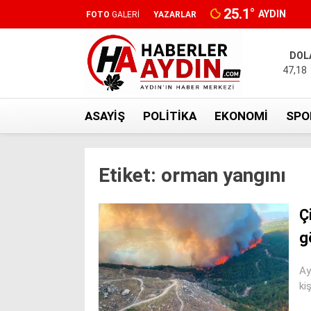
25.1
°
AYDIN
FOTO
GALERİ
YAZARLAR
DOL
47,18
ASAYIŞ
POLITIKA
EKONOMI
SPO
Etiket:
orman yangını
Ç
g
Ay
kiş