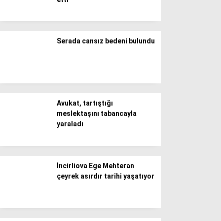
Döviz Kurları
Hava Durumu
İletişim
Künye
Serada cansız bedeni bulundu
Nöbetçi Eczaneler
Süper Lig Puan Durumu
Avukat, tartıştığı
meslektaşını tabancayla
yaraladı
İncirliova Ege Mehteran
çeyrek asırdır tarihi yaşatıyor