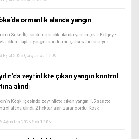
öke’de ormanlık alanda yangın
dın’ın Söke İlçesinde ormanlık alanda yangın çıktı. Bölgeye
vk edilen ekipler yangını söndürme çalışmaları sürüyor.
3 Eylül 2025 Çarşamba 17:09
ydın’da zeytinlikte çıkan yangın kontrol
ltına alındı
dın‘ın Köşk ilçesinde zeytinlikte çıkan yangın 1,5 saatte
ntrol altına alındı, 2 hektar alan zarar gördü. Köşk
6 Ağustos 2025 Salı 17:05