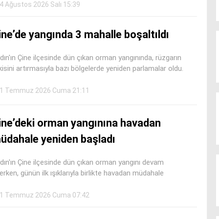
4 Ağustos 2026 Salı 15:39
ine’de yangında 3 mahalle boşaltıldı
dın'ın Çine ilçesinde dün çıkan orman yangınında, rüzgarın
kisini artırmasıyla bazı bölgelerde yeniden parlamalar oldu.
1 Temmuz 2026 Cuma 21:11
ine’deki orman yangınına havadan
üdahale yeniden başladı
dın'ın Çine ilçesinde dün çıkan orman yangını devam
erken, günün ilk ışıklarıyla birlikte havadan müdahale
1 Temmuz 2026 Cuma 07:42