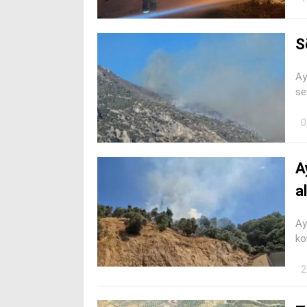
S
Ay
se
0
A
a
Ay
ko
2