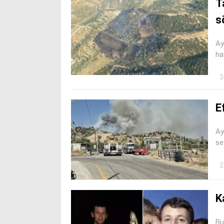
T
s
Ay
ha
3
E
Ay
se
2
K
Bu