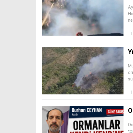
Ay
Hı
ne
1
Y
Mu
or
sü
1
O
Or
to