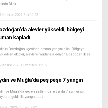
nında Dilek
6 Haziran 2026 Salı 20:42
ozdoğan’da alevler yükseldi, bölgeyi
uman kapladı
dın‘ın Bozdoğan ilçesinde orman yangını çıktı. Bölgeye
vk edilen ekipler, alevlere müdahale ediyor. Bozdoğan ilçesi
2 Kasım 2025 Cumartesi 15:16
ydın ve Muğla’da peş peşe 7 yangın
dın ve Muğla’da gece saatlerinde art arda 7 ayrı yangın
ydana geldi. İlk yangın saat
9 Eylül 2025 Cuma 07:52