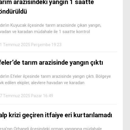
arım arazisindeki yangın 1 saatte
öndürüldü
dın‘ın Kuyucak ilçesinde tarım arazisinde çıkan yangın,
vadan ve karadan müdahale ile 1 saatte kontrol
1 Temmuz 2025 Perşembe 19:23
feler’de tarım arazisinde yangın çıktı
dın’ın Efeler ilçesinde tarım arazisinde yangın çıktı. Bölgeye
vk edilen ekipler, alevlere havadan ve karadan
7 Temmuz 2025 Pazar 16:49
alp krizi geçiren itfaiye eri kurtarılamadı
rsa’nın Orhaneli ilçesindeki orman yangınına müdahale