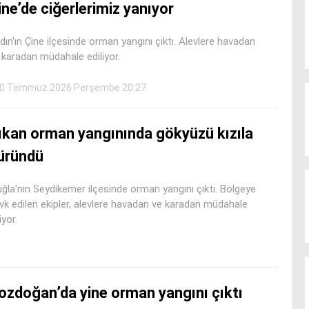
ine’de ciğerlerimiz yanıyor
dın'ın Çine ilçesinde orman yangını çıktı. Alevlere havadan
 karadan müdahale ediliyor.
0 Temmuz 2026 Perşembe 20:27
ıkan orman yangınında gökyüzü kızıla
üründü
ğla'nın Seydikemer ilçesinde orman yangını çıktı. Bölgeye
vk edilen ekipler, alevlere havadan ve karadan müdahale
iyor.
ozdoğan’da yine orman yangını çıktı