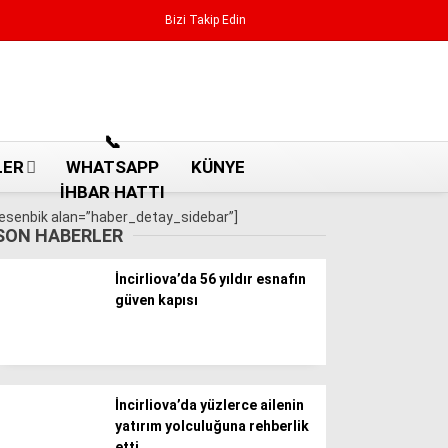
Bizi Takip Edin
Reklamı Geç
📞
LER
WHATSAPP
KÜNYE
İHBAR HATTI
[esenbik alan=”haber_detay_sidebar”]
SON HABERLER
İncirliova’da 56 yıldır esnafın
güven kapısı
Aydın Haberleri
İncirliova’da yüzlerce ailenin
Aydın nöbetçi eczaneler
yatırım yolculuğuna rehberlik
Aydın Sinema salonları
etti