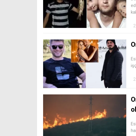
ed
ka
2
O
Es
iş
2
O
o
Es
ha