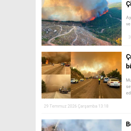
Ç
Ay
ve
3
Ç
b
Mu
se
ed
29 Temmuz 2026 Çarşamba 13:18
B