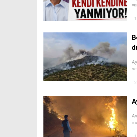
ya
1
B
d
Ay
se
2
A
Ay
me
1