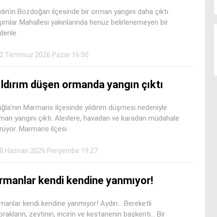
dın'ın Bozdoğan ilçesinde bir orman yangını daha çıktı.
şımlar Mahallesi yakınlarında henüz belirlenemeyen bir
denle
2 Temmuz 2026 Pazar 16:50
ıldırım düşen ormanda yangın çıktı
ğla’nın Marmaris ilçesinde yıldırım düşmesi nedeniyle
man yangını çıktı. Alevlere, havadan ve karadan müdahale
rüyor. Marmaris ilçesi
8 Haziran 2026 Perşembe 19:27
rmanlar kendi kendine yanmıyor!
manlar kendi kendine yanmıyor! Aydın... Bereketli
prakların, zeytinin, incirin ve kestanenin başkenti… Bir