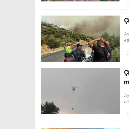
0
Ç
Ay
et
3
Ç
m
Ay
ed
3