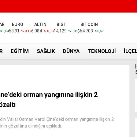
AR
EURO
ALTIN
BİST
BITCOIN
53,91
6,084
14,129
$64.703
%0,04
%-0,12
%-0,13
%1,06
%0,57
R
EĞITIM
SAĞLIK
DÜNYA
TEKNOLOJI
İLÇE
ine’deki orman yangınına ilişkin 2
özaltı
dın Valisi Osman Varol Çine'deki orman yangınına ilişkin 2
inin gözaltına alındığını açıkladı.