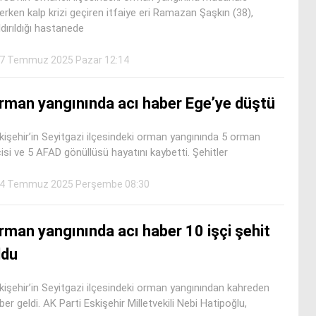
erken kalp krizi geçiren itfaiye eri Ramazan Şaşkın (38),
ldırıldığı hastanede
7 Temmuz 2025 Pazar 12:14
rman yangınında acı haber Ege’ye düştü
kişehir’in Seyitgazi ilçesindeki orman yangınında 5 orman
çisi ve 5 AFAD gönüllüsü hayatını kaybetti. Şehitler
4 Temmuz 2025 Perşembe 08:30
rman yangınında acı haber 10 işçi şehit
ldu
kişehir’in Seyitgazi ilçesindeki orman yangınından kahreden
ber geldi. AK Parti Eskişehir Milletvekili Nebi Hatipoğlu,