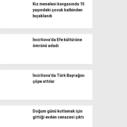
WhatsApp İhbar Hattı
Kız meselesi kavgasında 15
yaşındaki çocuk kalbinden
bıçaklandı
Facebook
İncirliova’da Efe kültürüne
ömrünü adadı
Instagram
Youtube
İncirliova’da Türk Bayrağını
çöpe attılar
Doğum günü kutlamak için
gittiği evden cenazesi çıktı