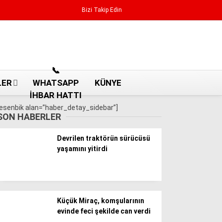
Bizi Takip Edin
Reklamı Geç
📞
LER
WHATSAPP
KÜNYE
İHBAR HATTI
[esenbik alan=”haber_detay_sidebar”]
SON HABERLER
Devrilen traktörün sürücüsü
yaşamını yitirdi
Aydın Haberleri
Küçük Miraç, komşularının
Aydın nöbetçi eczaneler
evinde feci şekilde can verdi
Aydın Sinema salonları