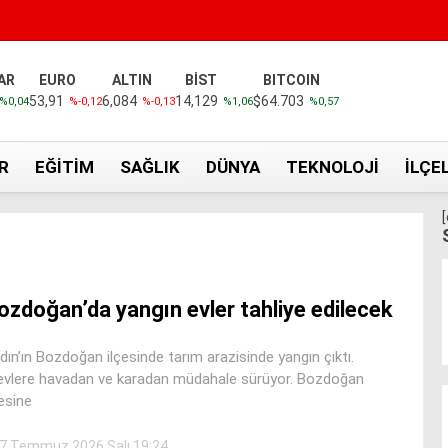
AR
EURO
ALTIN
BİST
BITCOIN
53,91
6,084
14,129
$64.703
%0,04
%-0,12
%-0,13
%1,06
%0,57
R
EĞITIM
SAĞLIK
DÜNYA
TEKNOLOJI
İLÇE
ozdoğan’da yangın evler tahliye edilecek
dın’ın Bozdoğan ilçesinde tarım arazisinde yangın çıktı.
evlere havadan ve karadan müdahale sürüyor. Bozdoğan
çesine
7 Temmuz 2026 Salı 19:24