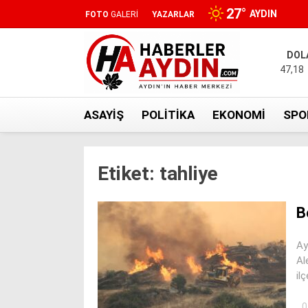
27
°
AYDIN
FOTO
GALERİ
YAZARLAR
DOL
47,18
ASAYIŞ
POLITIKA
EKONOMI
SPO
Etiket:
tahliye
B
Ay
Al
il
0