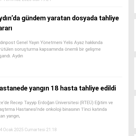
ydın’da gündem yaratan dosyada tahliye
ararı
dınpost Genel Yayın Yönetmeni Yelis Ayaz hakkında
rütülen soruşturma kapsamında önemli bir gelişme
şandı. Aydın
astanede yangın 18 hasta tahliye edildi
ze‘de Recep Tayyip Erdoğan Üniversitesi (RTEÜ) Eğitim ve
aştırma Hastanesi’nde onkoloji binasının 1’inci katında
kan yangın,
4 Ocak 2025 Cumartesi 21:18