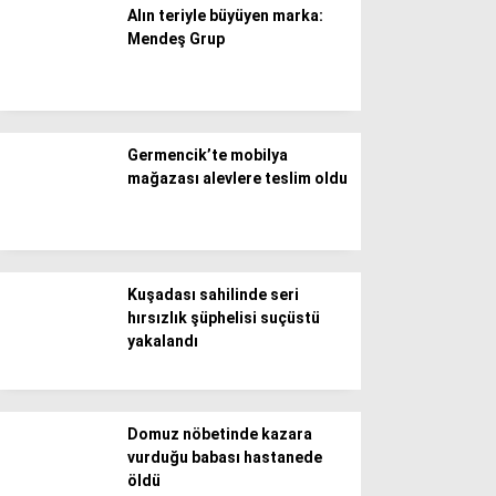
WhatsApp İhbar Hattı
Alın teriyle büyüyen marka:
Mendeş Grup
Facebook
Germencik’te mobilya
mağazası alevlere teslim oldu
Instagram
Youtube
Kuşadası sahilinde seri
hırsızlık şüphelisi suçüstü
yakalandı
Domuz nöbetinde kazara
vurduğu babası hastanede
öldü