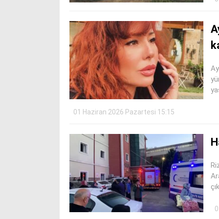
A
k
Ay
yü
ya
01 Haziran 2026 Pazartesi 15:15
H
Ri
Ar
çı
0