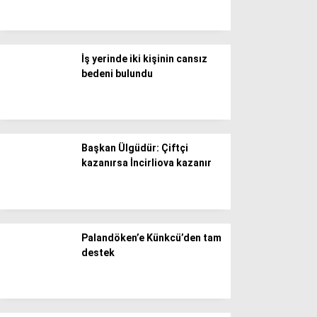
Döviz Kurları
Hava Durumu
İletişim
Künye
İş yerinde iki kişinin cansız
Nöbetçi Eczaneler
bedeni bulundu
Süper Lig Puan Durumu
Başkan Ülgüdür: Çiftçi
kazanırsa İncirliova kazanır
Palandöken’e Künkcü’den tam
destek