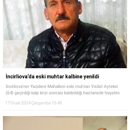
İncirliova’da eski muhtar kalbine yenildi
İncirliova’nın Yazıdere Mahallesi eski muhtarı Vedat Aytekin
(64) geçirdiği kalp krizi sonrası kaldırıldığı hastanede hayatını
17 Ocak 2024 Çarşamba 15:49