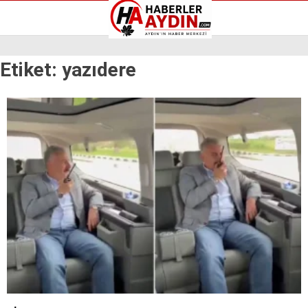
Reklamı Geç
Etiket:
yazıdere
GALERİ
YAZARLAR
Aydın Haberleri
Aydın nöbetçi eczaneler
Aydın Sinema salonları
Aydın Haberleri
Döviz Kurları
Aydın nöbetçi eczaneler
Hava Durumu
Aydın Sinema salonları
İletişim
Döviz Kurları
Künye
Hava Durumu
Nöbetçi Eczaneler
İletişim
Süper Lig Puan Durumu
Künye
Nöbetçi Eczaneler
Süper Lig Puan Durumu