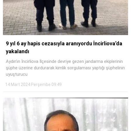
9 yıl 6 ay hapis cezasıyla aranıyordu İncirliova’da
yakalandı
Aydın’ın İncirliova İlçesinde devriye gezen jandarma ekiplerinin
şüphe üzerine durdurarak kimlik sorgulaması yaptığı şüphelinin
uyuşturucu
14 Mart 2024 Perşembe 09:49