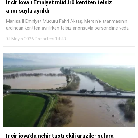
İncirliovalı Emniyet müdürü kentten telsiz
anonsuyla ayrıldı
Manisa İl Emniyet Müdürü Fahri Aktaş, Mersin’e atanmasının
ardından kentten ayrılırken telsiz anonsuyla personeline veda
04 Mayıs 2026 Pazartesi 14:43
WhatsApp İhbar Hattı
Facebook
İncirliova’da nehir taştı ekili araziler sulara