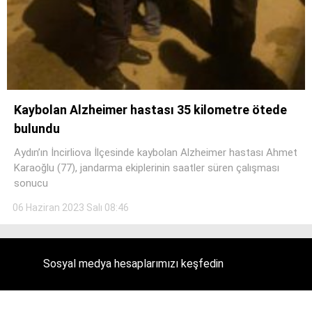
Kaybolan Alzheimer hastası 35 kilometre ötede
bulundu
Aydın’ın İncirliova İlçesinde kaybolan Alzheimer hastası Ahmet
Karaoğlu (77), jandarma ekiplerinin saatler süren çalışması
sonucu
06 Haziran 2023 Salı 08:46
Sosyal medya hesaplarımızı keşfedin