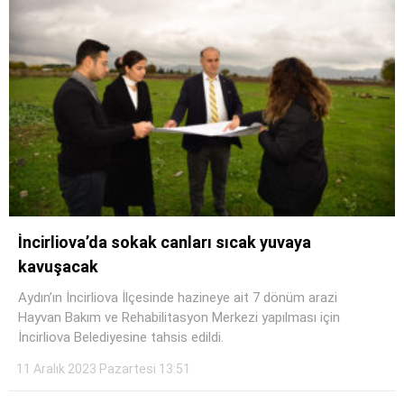
İncirliova’da sokak canları sıcak yuvaya
kavuşacak
Aydın’ın İncirliova İlçesinde hazineye ait 7 dönüm arazi
Hayvan Bakım ve Rehabilitasyon Merkezi yapılması için
İncirliova Belediyesine tahsis edildi.
11 Aralık 2023 Pazartesi 13:51