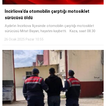
İncirliova’da otomobilin çarptığı motosiklet
sürücüsü öldü
Aydın’ın İncirliova İlçesinde otomobilin çarptığı motosiklet
sürücüsü Mitat Bayan, hayatını kaybetti. Kaza, saat 08.30
26 Ocak 2025 Pazar 10:55