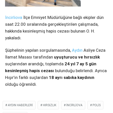
Instagram
Youtube
İncirliova
İlçe Emniyet Müdürlüğüne bağlı ekipler dün
saat 22.00 sıralarında gerçekleştirilen çalışmada,
hakkında kesinleşmiş hapis cezası bulunan O. H.
yakaladı.
Şüphelinin yapılan sorgulamasında,
Aydın
Asliye Ceza
İlamat Masası tarafından
uyuşturucu ve hırsızlık
suçlarından arandığı, toplamda
24 yıl 7 ay 5 gün
kesinleşmiş hapis cezası
bulunduğu belirlendi. Ayrıca
Hışır’ın farklı suçlardan
18 ayrı sabıka kaydının
olduğu öğrenildi.
AYDIN HABERLERI
HIRSIZLIK
INCIRLIOVA
POLIS