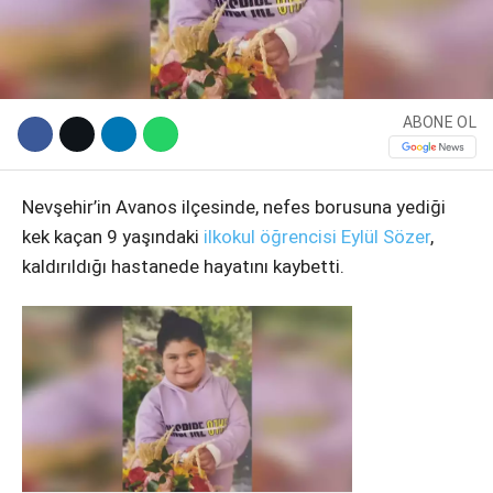
ABONE OL
Nevşehir’in Avanos ilçesinde, nefes borusuna yediği
kek kaçan 9 yaşındaki
ilkokul öğrencisi
Eylül Sözer
,
kaldırıldığı hastanede hayatını kaybetti.
WhatsApp İhbar Hattı
Facebook