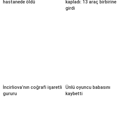
hastanede öldü
kapladı: 13 araç birbirine
girdi
İncirliova’nın coğrafi işaretli
Ünlü oyuncu babasını
gururu
kaybetti