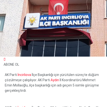
ABONE OL
WhatsApp İhbar Hattı
AK Parti
İncirliova
İlçe Başkanlığı için yürütülen süreçte düğüm
çözülmeye çalışılıyor. AK Parti
Aydın
İl Koordinatörü Mehmet
Emin Mollaoğlu, ilçe başkanlığı için adı geçen 5 isimle görüşme
Facebook
gerçekleştirdi.
Instagram
Youtube