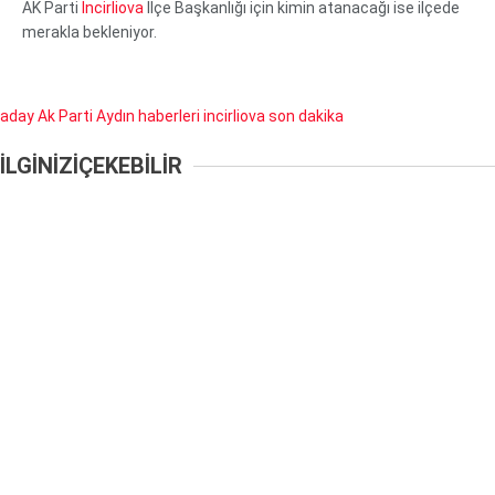
AK Parti
İncirliova
İlçe Başkanlığı için kimin atanacağı ise ilçede
merakla bekleniyor.
aday
Ak Parti
Aydın haberleri
incirliova
son dakika
İLGİNİZİ
ÇEKEBİLİR