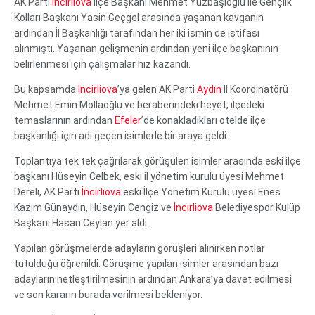
AK Parti
İncirliova
İlçe Başkanı Mehmet Yüzbaşıoğlu ile Gençlik
Kolları Başkanı Yasin Geçgel arasında yaşanan kavganın
ardından İl Başkanlığı tarafından her iki ismin de istifası
alınmıştı. Yaşanan gelişmenin ardından yeni ilçe başkanının
belirlenmesi için çalışmalar hız kazandı.
Bu kapsamda
İncirliova
’ya gelen AK Parti
Aydın
İl Koordinatörü
Mehmet Emin Mollaoğlu ve beraberindeki heyet, ilçedeki
temaslarının ardından
Efeler
’de konakladıkları otelde ilçe
başkanlığı için adı geçen isimlerle bir araya geldi.
Toplantıya tek tek çağrılarak görüşülen isimler arasında eski ilçe
başkanı Hüseyin Celbek, eski il yönetim kurulu üyesi Mehmet
Dereli, AK Parti
İncirliova
eski İlçe Yönetim Kurulu üyesi Enes
Kazım Günaydın, Hüseyin Cengiz ve
İncirliova
Belediyespor Kulüp
Başkanı Hasan Ceylan yer aldı.
Yapılan görüşmelerde adayların görüşleri alınırken notlar
tutulduğu öğrenildi. Görüşme yapılan isimler arasından bazı
adayların netleştirilmesinin ardından Ankara’ya davet edilmesi
ve son kararın burada verilmesi bekleniyor.