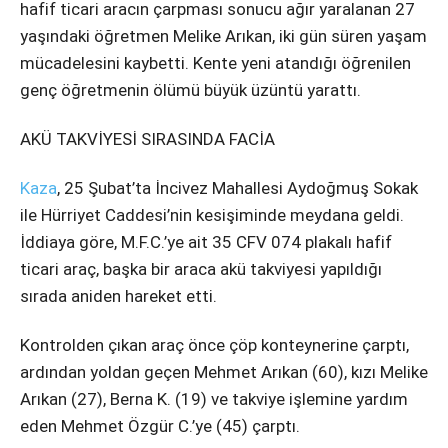
hafif ticari aracın çarpması sonucu ağır yaralanan 27
yaşındaki öğretmen Melike Arıkan, iki gün süren yaşam
mücadelesini kaybetti. Kente yeni atandığı öğrenilen
genç öğretmenin ölümü büyük üzüntü yarattı.
AKÜ TAKVİYESİ SIRASINDA FACİA
Kaza
, 25 Şubat’ta İncivez Mahallesi Aydoğmuş Sokak
ile Hürriyet Caddesi’nin kesişiminde meydana geldi.
İddiaya göre, M.F.C.’ye ait 35 CFV 074 plakalı hafif
ticari araç, başka bir araca akü takviyesi yapıldığı
sırada aniden hareket etti.
Kontrolden çıkan araç önce çöp konteynerine çarptı,
ardından yoldan geçen Mehmet Arıkan (60), kızı Melike
Arıkan (27), Berna K. (19) ve takviye işlemine yardım
eden Mehmet Özgür C.’ye (45) çarptı.