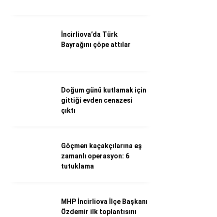
Döviz Kurları
Hava Durumu
İletişim
İncirliova’da Türk
Künye
Bayrağını çöpe attılar
Nöbetçi Eczaneler
Süper Lig Puan Durumu
Doğum günü kutlamak için
gittiği evden cenazesi
çıktı
Göçmen kaçakçılarına eş
zamanlı operasyon: 6
tutuklama
MHP İncirliova İlçe Başkanı
Özdemir ilk toplantısını