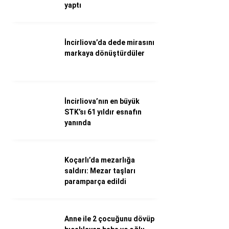
WhatsApp İhbar Hattı
yaptı
İncirliova’da dede mirasını
markaya dönüştürdüler
Facebook
İncirliova’nın en büyük
Instagram
STK’sı 61 yıldır esnafın
yanında
Youtube
Koçarlı’da mezarlığa
saldırı: Mezar taşları
paramparça edildi
Anne ile 2 çocuğunu dövüp