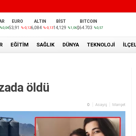
AR
EURO
ALTIN
BİST
BITCOIN
53,91
6,084
14,129
$64.703
%0,04
%-0,12
%-0,13
%1,06
%0,57
R
EĞITIM
SAĞLIK
DÜNYA
TEKNOLOJI
İLÇE
zada öldü
0
Asayiş
Manşet