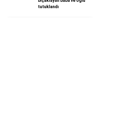
bıçaklayan baba ve oğlu
tutuklandı