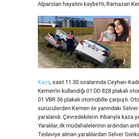
Alparslan hayatını kaybetti, Ramazan Kem
Kaza
, saat 11.30 sıralarında Ceyhan-Kad
Kemen’in kullandığı 01 DD 828 plakalı oto
01 VBR 36 plakalı otomobille çarpıştı. O
sürücülerden Kemen ile yanındaki Selve
yaralandı. Çevredekilerin ihbarıyla kaza y
Yaralılar, ilk müdahalelerinin ardından 
Tedaviye alınan yaralılardan Selver Sonka