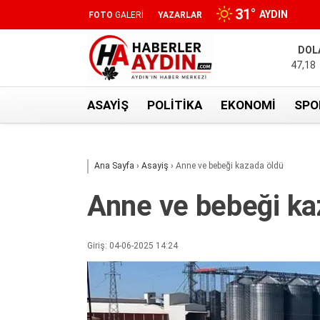
31
°
AYDIN
FOTO
GALERİ
YAZARLAR
DOL
47,18
ASAYIŞ
POLITIKA
EKONOMI
SPO
Ana Sayfa
›
Asayiş
›
Anne ve bebeği kazada öldü
Anne ve bebeği ka
Giriş: 04-06-2025 14:24