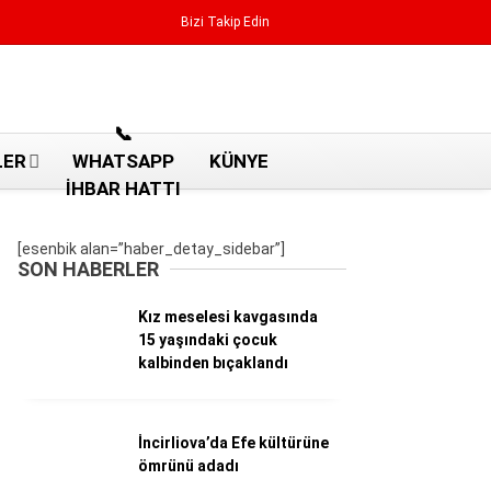
Bizi Takip Edin
Reklamı Geç
📞
LER
WHATSAPP
KÜNYE
İHBAR HATTI
[esenbik alan=”haber_detay_sidebar”]
SON HABERLER
Kız meselesi kavgasında
15 yaşındaki çocuk
kalbinden bıçaklandı
İncirliova’da Efe kültürüne
Aydın Haberleri
ömrünü adadı
Aydın nöbetçi eczaneler
Aydın Sinema salonları