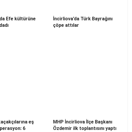
’da Efe kültürüne
İncirliova’da Türk Bayrağını
dadı
çöpe attılar
açakçılarına eş
MHP İncirliova İlçe Başkanı
perasyon: 6
Özdemir ilk toplantısını yaptı