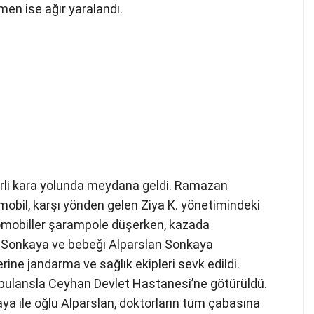
en ise ağır yaralandı.
irli kara yolunda meydana geldi. Ramazan
mobil, karşı yönden gelen Ziya K. yönetimindeki
tomobiller şarampole düşerken, kazada
r Sonkaya ve bebeği Alparslan Sonkaya
erine jandarma ve sağlık ekipleri sevk edildi.
ambulansla Ceyhan Devlet Hastanesi’ne götürüldü.
ya ile oğlu Alparslan, doktorların tüm çabasına