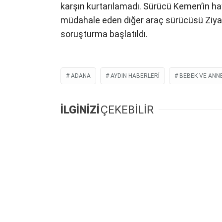
karşın kurtarılamadı. Sürücü Kemen’in hay
müdahale eden diğer araç sürücüsü Ziya K.
soruşturma başlatıldı.
ADANA
AYDIN HABERLERI
BEBEK VE ANN
İLGİNİZİ
ÇEKEBİLİR