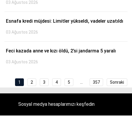
03 Ağustos 2026
Esnafa kredi müjdesi: Limitler yükseldi, vadeler uzatıldı
03 Ağustos 2026
Feci kazada anne ve kızı öldü, 2’si jandarma 5 yaralı
03 Ağustos 2026
1
2
3
4
5
…
357
Sonraki
Sosyal medya hesaplarımızı keşfedin