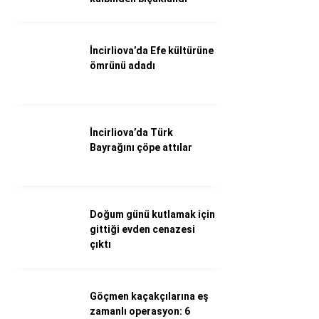
Döviz Kurları
Hava Durumu
İletişim
İncirliova’da Efe kültürüne
Künye
ömrünü adadı
Nöbetçi Eczaneler
Süper Lig Puan Durumu
İncirliova’da Türk
Bayrağını çöpe attılar
Doğum günü kutlamak için
gittiği evden cenazesi
çıktı
Göçmen kaçakçılarına eş
zamanlı operasyon: 6