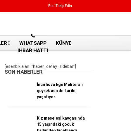
Bizi Takip Edin
Reklamı Geç
📞
LER
WHATSAPP
KÜNYE
İHBAR HATTI
[esenbik alan=”haber_detay_sidebar”]
SON HABERLER
İncirliova Ege Mehteran
çeyrek asırdır tarihi
yaşatıyor
Kız meselesi kavgasında
Aydın Haberleri
15 yaşındaki çocuk
Aydın nöbetçi eczaneler
kalbinden bıçaklandı
Aydın Sinema salonları