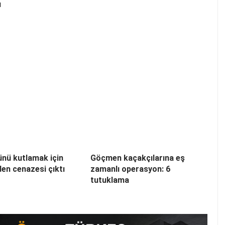
ı
nü kutlamak için
Göçmen kaçakçılarına eş
den cenazesi çıktı
zamanlı operasyon: 6
tutuklama