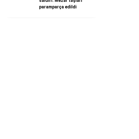
saldırı: Mezar taşları
paramparça edildi