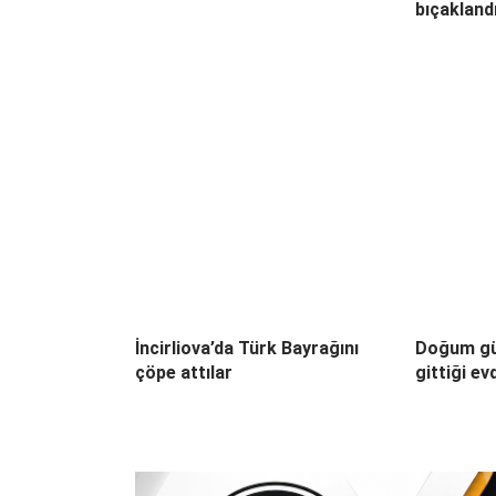
bıçakland
İncirliova’da Türk Bayrağını
Doğum gü
çöpe attılar
gittiği ev