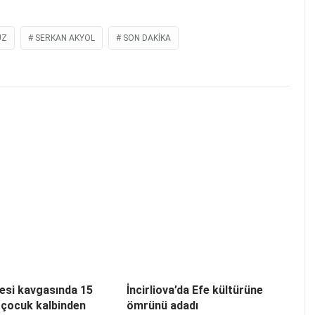
UZ
SERKAN AKYOL
SON DAKIKA
esi kavgasında 15
İncirliova’da Efe kültürüne
 çocuk kalbinden
ömrünü adadı