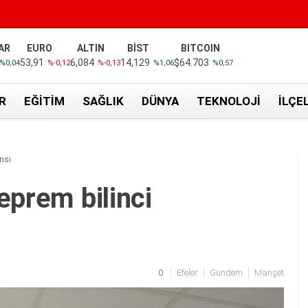
AR
EURO
ALTIN
BİST
BITCOIN
53,91
6,084
14,129
$64.703
%0,04
%-0,12
%-0,13
%1,06
%0,57
R
EĞITIM
SAĞLIK
DÜNYA
TEKNOLOJI
İLÇE
nsı
eprem bilinci
0
Efeler
Gündem
Manşet