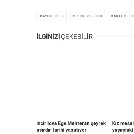
AYDIN LISESI
DEPREM BILINCI
MEEHMET 
İLGİNİZİ
ÇEKEBİLİR
İncirliova Ege Mehteran çeyrek
Kız mesel
asırdır tarihi yaşatıyor
yaşındaki