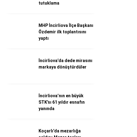
WhatsApp İhbar Hattı
tutuklama
MHP İncirliova İlçe Başkanı
Özdemir ilk toplantısını
Facebook
yaptı
İncirliova’da dede mirasını
Instagram
markaya dönüştürdüler
Youtube
İncirliova’nın en büyük
STK’sı 61 yıldır esnafın
yanında
Koçarlı’da mezarlığa