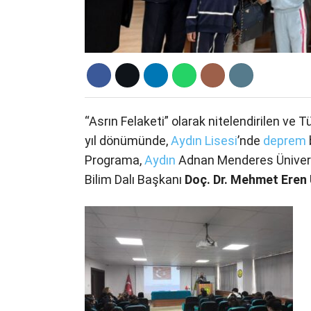
“Asrın Felaketi” olarak nitelendirilen ve 
yıl dönümünde,
Aydın Lisesi
’nde
deprem
Programa,
Aydın
Adnan Menderes Ünivers
Bilim Dalı Başkanı
Doç. Dr. Mehmet Eren