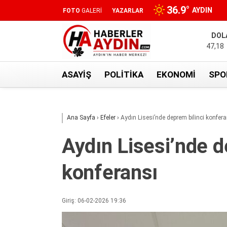
36.9
°
AYDIN
FOTO
GALERİ
YAZARLAR
DOL
47,18
ASAYIŞ
POLITIKA
EKONOMI
SPO
Ana Sayfa
›
Efeler
›
Aydın Lisesi’nde deprem bilinci konfera
Aydın Lisesi’nde d
konferansı
Giriş: 06-02-2026 19:36