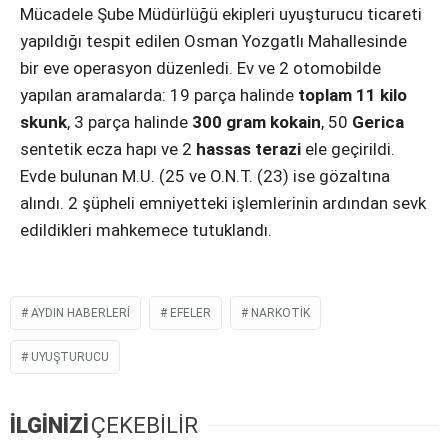
Mücadele Şube Müdürlüğü ekipleri uyuşturucu ticareti
yapıldığı tespit edilen Osman Yozgatlı Mahallesinde
bir eve operasyon düzenledi. Ev ve 2 otomobilde
yapılan aramalarda: 19 parça halinde
toplam 11 kilo
skunk
, 3 parça halinde
300 gram kokain
, 50
Gerica
sentetik ecza hapı ve 2
hassas terazi
ele geçirildi.
Evde bulunan M.U. (25 ve O.N.T. (23) ise gözaltına
alındı. 2 şüpheli emniyetteki işlemlerinin ardından sevk
edildikleri mahkemece tutuklandı.
AYDIN HABERLERI
EFELER
NARKOTIK
UYUŞTURUCU
İLGİNİZİ
ÇEKEBİLİR