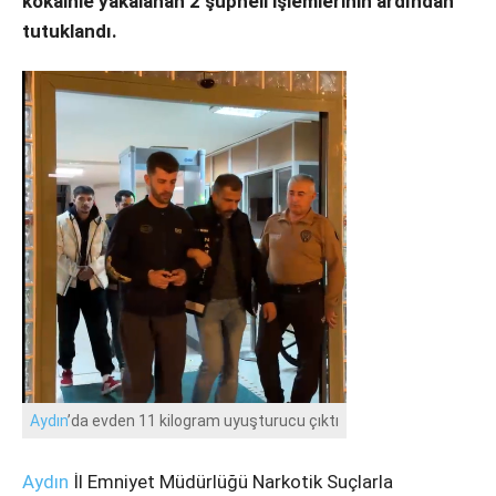
kokainle yakalanan 2 şüpheli işlemlerinin ardından
Instagram
tutuklandı.
Youtube
Aydın
’da evden 11 kilogram uyuşturucu çıktı
Aydın
İl Emniyet Müdürlüğü Narkotik Suçlarla