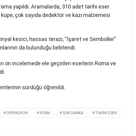
ama yapıldı. Aramalarda; 310 adet tarihi eser
et küpe, çok sayıda dedektör ve kazı malzemesi
inyal kesici, hassas terazi, “İşaret ve Semboller”
nlarının da bulunduğu belirlendi.
an ön incelemede ele geçirilen eserlerin Roma ve
di.
şlemlerinin sürdüğü öğrenildi.
OPERASYON
ROMA
SON DAKIKA
TARIHI ESER