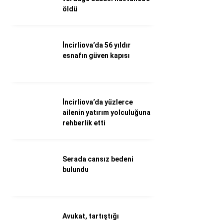
öldü
Döviz Kurları
Hava Durumu
İletişim
Künye
İncirliova’da 56 yıldır
Nöbetçi Eczaneler
esnafın güven kapısı
Süper Lig Puan Durumu
İncirliova’da yüzlerce
ailenin yatırım yolculuğuna
rehberlik etti
Serada cansız bedeni
bulundu
Avukat, tartıştığı