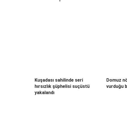
Kuşadası sahilinde seri
Domuz nö
hırsızlık şüphelisi suçüstü
vurduğu b
yakalandı