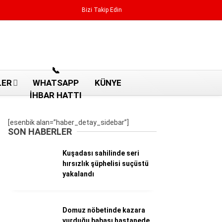
Bizi Takip Edin
Reklamı Geç
📞
LER
WHATSAPP
KÜNYE
İHBAR HATTI
[esenbik alan=”haber_detay_sidebar”]
SON HABERLER
Kuşadası sahilinde seri
hırsızlık şüphelisi suçüstü
yakalandı
Aydın Haberleri
Domuz nöbetinde kazara
Aydın nöbetçi eczaneler
vurduğu babası hastanede
Aydın Sinema salonları