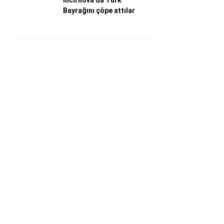
İncirliova’da Türk
Bayrağını çöpe attılar