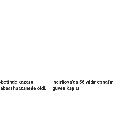
betinde kazara
İncirliova’da 56 yıldır esnafın
abası hastanede öldü
güven kapısı