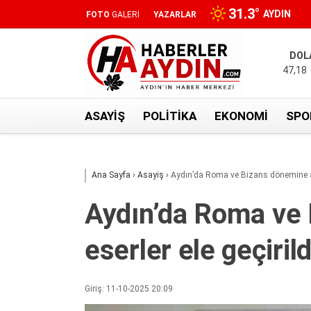
31.3
°
AYDIN
FOTO
GALERİ
YAZARLAR
DOL
47,18
ASAYIŞ
POLITIKA
EKONOMI
SPO
Ana Sayfa
›
Asayiş
›
Aydın’da Roma ve Bizans dönemine ait 
Aydın’da Roma ve 
eserler ele geçirild
Giriş: 11-10-2025 20:09