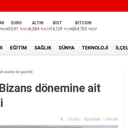
AR
EURO
ALTIN
BİST
BITCOIN
53,91
6,084
14,129
$64.703
%0,04
%-0,12
%-0,13
%1,06
%0,57
R
EĞITIM
SAĞLIK
DÜNYA
TEKNOLOJI
İLÇE
eserler ele geçirildi
Bizans dönemine ait
i
0
Asayiş
Bozdoğan
Manşet