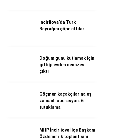
Döviz Kurları
Hava Durumu
İletişim
İncirliova’da Türk
Künye
Bayrağını çöpe attılar
Nöbetçi Eczaneler
Süper Lig Puan Durumu
Doğum günü kutlamak için
gittiği evden cenazesi
çıktı
Göçmen kaçakçılarına eş
zamanlı operasyon: 6
tutuklama
MHP İncirliova İlçe Başkanı
Özdemir ilk toplantısını