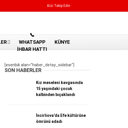
Bizi Takip Edin
Reklamı Geç
📞
LER
WHATSAPP
KÜNYE
İHBAR HATTI
[esenbik alan=”haber_detay_sidebar”]
SON HABERLER
Kız meselesi kavgasında
15 yaşındaki çocuk
kalbinden bıçaklandı
İncirliova’da Efe kültürüne
Aydın Haberleri
ömrünü adadı
Aydın nöbetçi eczaneler
Aydın Sinema salonları