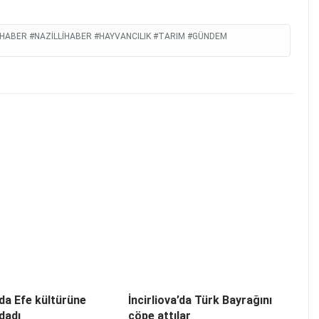
INHABER #NAZILLIHABER #HAYVANCILIK #TARIM #GÜNDEM
’da Efe kültürüne
İncirliova’da Türk Bayrağını
dadı
çöpe attılar