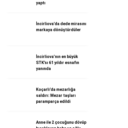
WhatsApp İhbar Hattı
yaptı
İncirliova’da dede mirasını
markaya dönüştürdüler
Facebook
İncirliova’nın en büyük
Instagram
STK’sı 61 yıldır esnafın
yanında
Youtube
Koçarlı’da mezarlığa
saldırı: Mezar taşları
paramparça edildi
Anne ile 2 çocuğunu dövüp