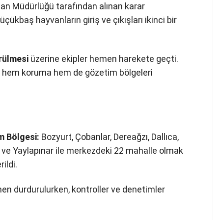
man Müdürlüğü tarafından alınan karar
ükbaş hayvanların giriş ve çıkışları ikinci bir
rülmesi
üzerine ekipler hemen harekete geçti.
a hem koruma hem de gözetim bölgeleri
m Bölgesi:
Bozyurt, Çobanlar, Dereağzı, Dallıca,
lli ve Yaylapınar ile merkezdeki 22 mahalle olmak
ildi.
en durdurulurken, kontroller ve denetimler