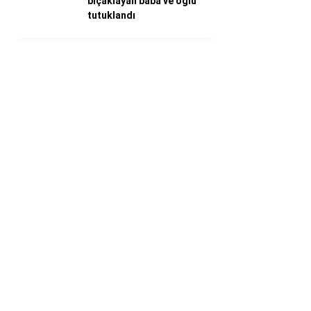
bıçaklayan baba ve oğlu
tutuklandı