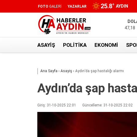
25.8
°
AYDIN
FOTO
GALERİ
YAZARLAR
DOL
47,18
ASAYIŞ
POLITIKA
EKONOMI
SPO
Ana Sayfa
›
Asayiş
›
Aydın’da şap hastalığı alarmı
Aydın’da şap hasta
Giriş: 31-10-2025 22:01
Güncelleme: 31-10-2025 22:02