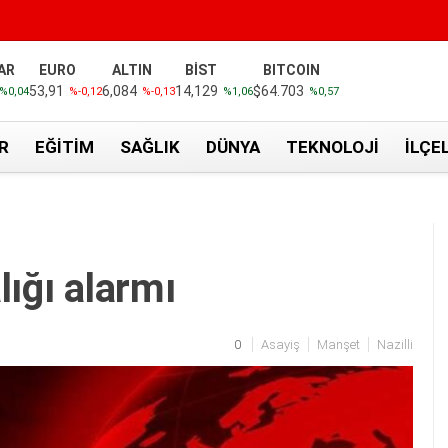
AR
EURO
ALTIN
BİST
BITCOIN
53,91
6,084
14,129
$64.703
%0,04
%-0,12
%-0,13
%1,06
%0,57
R
EĞITIM
SAĞLIK
DÜNYA
TEKNOLOJI
İLÇE
lığı alarmı
0
Asayiş
Manşet
Nazilli