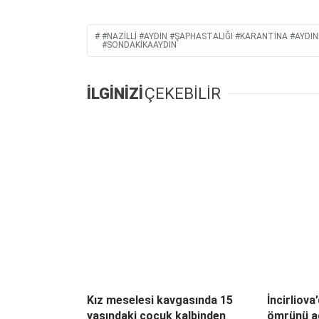
#NAZILLI #AYDIN #ŞAPHASTALIĞI #KARANTINA #AYD
#SONDAKIKAAYDIN
İLGİNİZİ
ÇEKEBİLİR
Kız meselesi kavgasında 15
İncirliova
yaşındaki çocuk kalbinden
ömrünü a