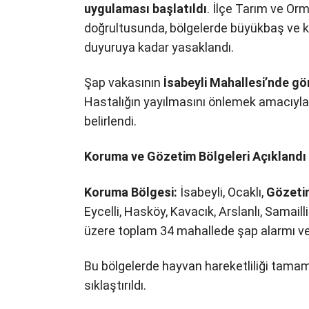
uygulaması başlatıldı
. İlçe Tarım ve Or
doğrultusunda, bölgelerde büyükbaş ve küç
duyuruya kadar yasaklandı.
Şap vakasının
İsabeyli Mahallesi’nde gö
Hastalığın yayılmasını önlemek amacıyl
belirlendi.
Koruma ve Gözetim Bölgeleri Açıklandı
Koruma Bölgesi:
İsabeyli, Ocaklı,
Gözeti
Eycelli, Hasköy, Kavacık, Arslanlı, Samai
üzere toplam 34 mahallede şap alarmı ver
Bu bölgelerde hayvan hareketliliği tamam
sıklaştırıldı.