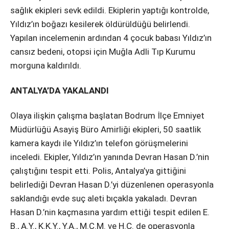
sağlık ekipleri sevk edildi. Ekiplerin yaptığı kontrolde,
Yıldız’ın boğazı kesilerek öldürüldüğü belirlendi.
Yapılan incelemenin ardından 4 çocuk babası Yıldız’ın
cansız bedeni, otopsi için Muğla Adli Tıp Kurumu
morguna kaldırıldı.
ANTALYA’DA YAKALANDI
Olaya ilişkin çalışma başlatan Bodrum İlçe Emniyet
Müdürlüğü Asayiş Büro Amirliği ekipleri, 50 saatlik
kamera kaydı ile Yıldız’ın telefon görüşmelerini
inceledi. Ekipler, Yıldız’ın yanında Devran Hasan D.’nin
çalıştığını tespit etti. Polis, Antalya’ya gittiğini
belirlediği Devran Hasan D.’yi düzenlenen operasyonla
saklandığı evde suç aleti bıçakla yakaladı. Devran
Hasan D.’nin kaçmasına yardım ettiği tespit edilen E.
B., A.Y., K.K.Y., Y.A., M.C.M. ve H.Ç. de operasyonla