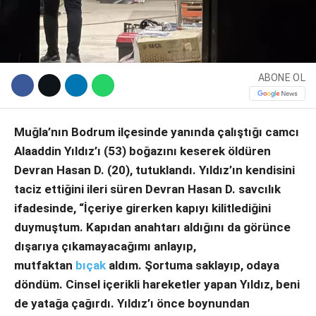
ABONE OL
Muğla’nın Bodrum ilçesinde yanında çalıştığı camcı
Alaaddin Yıldız’ı (53) boğazını keserek öldüren
Devran Hasan D. (20), tutuklandı. Yıldız’ın kendisini
WhatsApp İhbar Hattı
taciz ettiğini ileri süren Devran Hasan D. savcılık
ifadesinde, “İçeriye girerken kapıyı kilitlediğini
duymuştum. Kapıdan anahtarı aldığını da görünce
dışarıya çıkamayacağımı anlayıp,
Facebook
mutfaktan
bıçak
aldım. Şortuma saklayıp, odaya
döndüm. Cinsel içerikli hareketler yapan Yıldız, beni
de yatağa çağırdı. Yıldız’ı önce boynundan