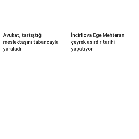
Avukat, tartıştığı
İncirliova Ege Mehteran
meslektaşını tabancayla
çeyrek asırdır tarihi
yaraladı
yaşatıyor