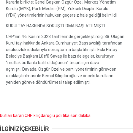
Kararla birlikte: Genel Başkan Özgür Özel, Merkez Yönetim
Kurulu (MYK), Parti Meclisi (PM), Yüksek Disiplin Kurulu
(YDK) yönetimlerinin hukuken geçersiz hale geldiği belirtildi.
KURULTAY HAKKINDA SORUŞTURMA BAŞLATILMIŞTI
CHP’nin 4-5 Kasım 2023 tarihlerinde gerçekleştirdiği 38. Olağan
Kurultayı hakkında Ankara Cumhuriyet Başsavcılığı tarafından
usulsüzlük iddialarıyla soruşturma başlatılmıştı. Eski Hatay
Belediye Başkanı Lütfü Savaş ile bazı delegeler, kurultayın
“mutlak butlanla batıl olduğunun” tespiti için dava
açmıştı. Davada, Özgür Özel ve parti yönetiminin görevden
uzaklaştırılması ile Kemal Kılıçdaroğlu ve önceki kurulların
yeniden göreve döndürülmesi talep edilmişti.
butlan kararı
CHP
kılıçdaroğlu
politika
son dakika
İLGİNİZİ
ÇEKEBİLİR