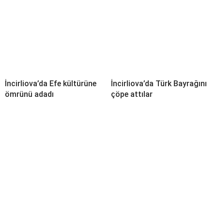
İncirliova’da Efe kültürüne
İncirliova’da Türk Bayrağını
ömrünü adadı
çöpe attılar