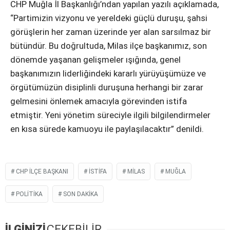
CHP Muğla İl Başkanlığı’ndan yapılan yazılı açıklamada,
“Partimizin vizyonu ve yereldeki güçlü duruşu, şahsi
görüşlerin her zaman üzerinde yer alan sarsılmaz bir
bütündür. Bu doğrultuda, Milas ilçe başkanımız, son
dönemde yaşanan gelişmeler ışığında, genel
başkanımızın liderliğindeki kararlı yürüyüşümüze ve
örgütümüzün disiplinli duruşuna herhangi bir zarar
gelmesini önlemek amacıyla görevinden istifa
etmiştir. Yeni yönetim süreciyle ilgili bilgilendirmeler
en kısa sürede kamuoyu ile paylaşılacaktır” denildi.
CHP ILÇE BAŞKANI
ISTIFA
MILAS
MUĞLA
POLITIKA
SON DAKIKA
İLGİNİZİ
ÇEKEBİLİR