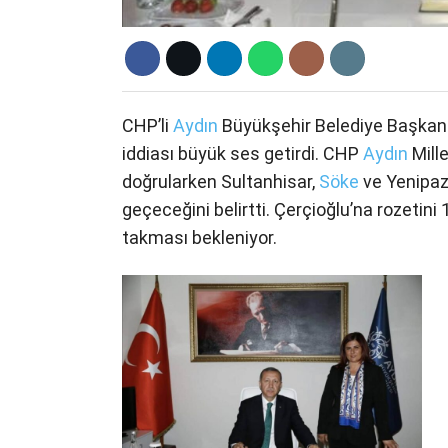
CHP’li
Aydın
Büyükşehir Belediye Başkan
iddiası büyük ses getirdi. CHP
Aydın
Mille
doğrularken Sultanhisar,
Söke
ve Yenipaz
geçeceğini belirtti. Çerçioğlu’na rozeti
takması bekleniyor.