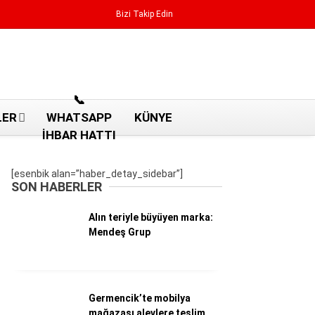
Bizi Takip Edin
Reklamı Geç
📞
LER
WHATSAPP
KÜNYE
İHBAR HATTI
[esenbik alan=”haber_detay_sidebar”]
SON HABERLER
Alın teriyle büyüyen marka:
Mendeş Grup
Aydın Haberleri
Germencik’te mobilya
Aydın nöbetçi eczaneler
mağazası alevlere teslim
Aydın Sinema salonları