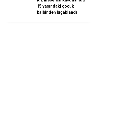
Kız meselesi kavgasında
15 yaşındaki çocuk
kalbinden bıçaklandı