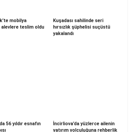
k’te mobilya
Kuşadası sahilinde seri
alevlere teslim oldu
hırsızlık şüphelisi suçüstü
yakalandı
’da 56 yıldır esnafın
İncirliova’da yüzlerce ailenin
ısı
yatırım yolculuğuna rehberlik