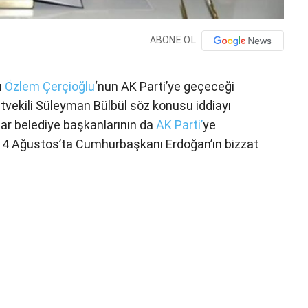
ABONE OL
ı
Özlem Çerçioğlu
‘nun AK Parti’ye geçeceği
tvekili Süleyman Bülbül söz konusu iddiayı
ar belediye başkanlarının da
AK Parti’
ye
ni 14 Ağustos’ta Cumhurbaşkanı Erdoğan’ın bizzat