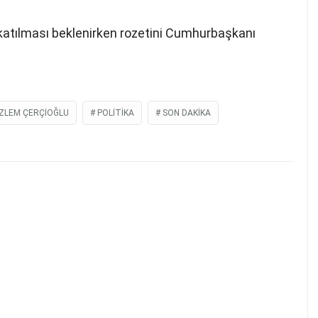
 katılması beklenirken rozetini Cumhurbaşkanı
ZLEM ÇERÇIOĞLU
POLITIKA
SON DAKIKA