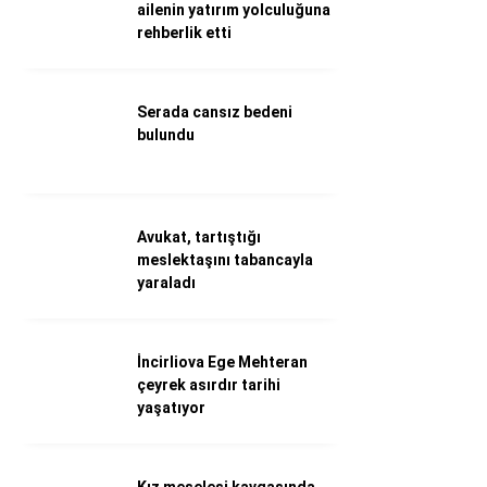
WhatsApp İhbar Hattı
ailenin yatırım yolculuğuna
rehberlik etti
Serada cansız bedeni
Facebook
bulundu
Instagram
Avukat, tartıştığı
meslektaşını tabancayla
Youtube
yaraladı
İncirliova Ege Mehteran
çeyrek asırdır tarihi
yaşatıyor