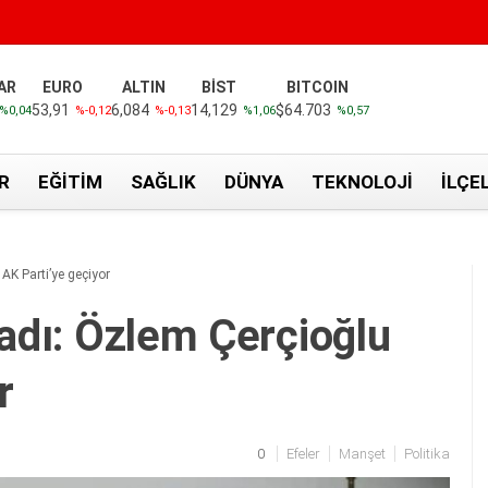
AR
EURO
ALTIN
BİST
BITCOIN
53,91
6,084
14,129
$64.703
%0,04
%-0,12
%-0,13
%1,06
%0,57
R
EĞITIM
SAĞLIK
DÜNYA
TEKNOLOJI
İLÇE
 AK Parti’ye geçiyor
ladı: Özlem Çerçioğlu
r
0
Efeler
Manşet
Politika