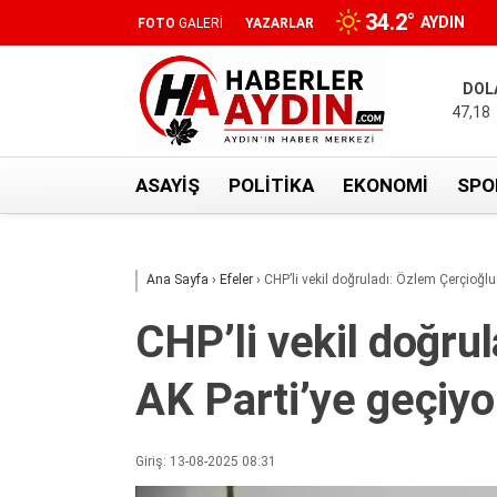
34.2
°
AYDIN
FOTO
GALERİ
YAZARLAR
DOL
47,18
ASAYIŞ
POLITIKA
EKONOMI
SPO
Ana Sayfa
›
Efeler
›
CHP’li vekil doğruladı: Özlem Çerçioğlu
CHP’li vekil doğru
AK Parti’ye geçiyo
Giriş: 13-08-2025 08:31