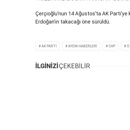
Çerçioğlu’nun 14 Ağustos’ta AK Parti’ye
Erdoğan’ın takacağı öne sürüldü.
AK PARTI
AYDIN HABERLERI
CHP
Ö
İLGİNİZİ
ÇEKEBİLİR