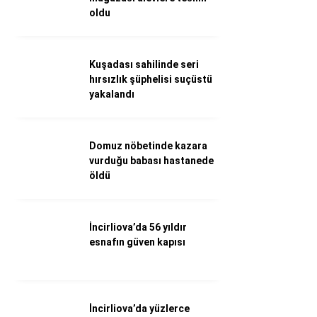
oldu
Döviz Kurları
Hava Durumu
İletişim
Künye
Kuşadası sahilinde seri
Nöbetçi Eczaneler
hırsızlık şüphelisi suçüstü
Süper Lig Puan Durumu
yakalandı
Domuz nöbetinde kazara
vurduğu babası hastanede
öldü
İncirliova’da 56 yıldır
esnafın güven kapısı
İncirliova’da yüzlerce