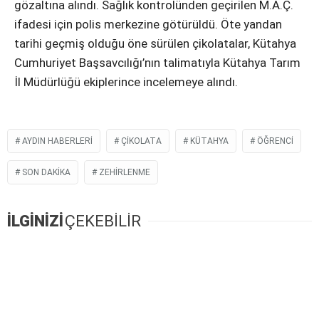
gözaltına alındı. Sağlık kontrolünden geçirilen M.A.Ç.
ifadesi için polis merkezine götürüldü. Öte yandan
tarihi geçmiş olduğu öne sürülen çikolatalar, Kütahya
Cumhuriyet Başsavcılığı’nın talimatıyla Kütahya Tarım
İl Müdürlüğü ekiplerince incelemeye alındı.
AYDIN HABERLERI
ÇIKOLATA
KÜTAHYA
ÖĞRENCI
SON DAKIKA
ZEHIRLENME
İLGİNİZİ
ÇEKEBİLİR