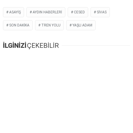
ASAYIŞ
AYDIN HABERLERI
CESED
SIVAS
SON DAKIKA
TREN YOLU
YAŞLI ADAM
İLGİNİZİ
ÇEKEBİLİR