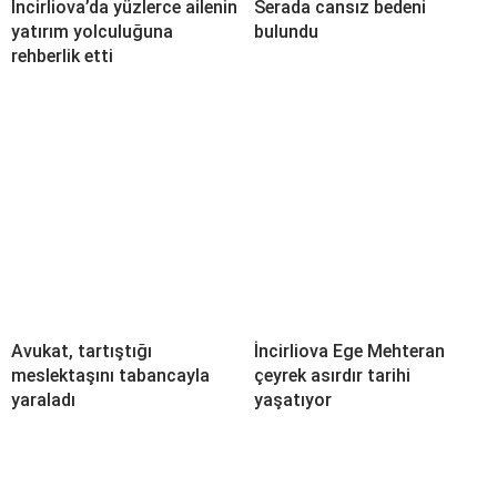
İncirliova’da yüzlerce ailenin
Serada cansız bedeni
yatırım yolculuğuna
bulundu
rehberlik etti
Avukat, tartıştığı
İncirliova Ege Mehteran
meslektaşını tabancayla
çeyrek asırdır tarihi
yaraladı
yaşatıyor