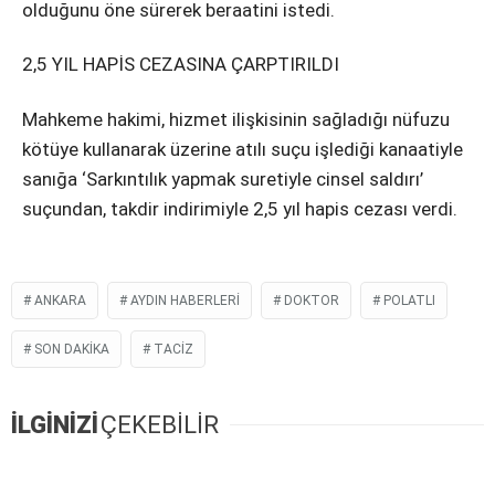
olduğunu öne sürerek beraatini istedi.
2,5 YIL HAPİS CEZASINA ÇARPTIRILDI
Mahkeme hakimi, hizmet ilişkisinin sağladığı nüfuzu
kötüye kullanarak üzerine atılı suçu işlediği kanaatiyle
sanığa ‘Sarkıntılık yapmak suretiyle cinsel saldırı’
suçundan, takdir indirimiyle 2,5 yıl hapis cezası verdi.
ANKARA
AYDIN HABERLERI
DOKTOR
POLATLI
SON DAKIKA
TACIZ
İLGİNİZİ
ÇEKEBİLİR