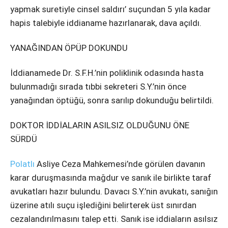
yapmak suretiyle cinsel saldırı’ suçundan 5 yıla kadar
hapis talebiyle iddianame hazırlanarak, dava açıldı.
YANAĞINDAN ÖPÜP DOKUNDU
İddianamede Dr. S.F.H.’nin poliklinik odasında hasta
bulunmadığı sırada tıbbi sekreteri S.Y.’nin önce
yanağından öptüğü, sonra sarılıp dokunduğu belirtildi.
DOKTOR İDDİALARIN ASILSIZ OLDUĞUNU ÖNE
SÜRDÜ
Polatlı
Asliye Ceza Mahkemesi’nde görülen davanın
karar duruşmasında mağdur ve sanık ile birlikte taraf
avukatları hazır bulundu. Davacı S.Y.’nin avukatı, sanığın
üzerine atılı suçu işlediğini belirterek üst sınırdan
cezalandırılmasını talep etti. Sanık ise iddiaların asılsız