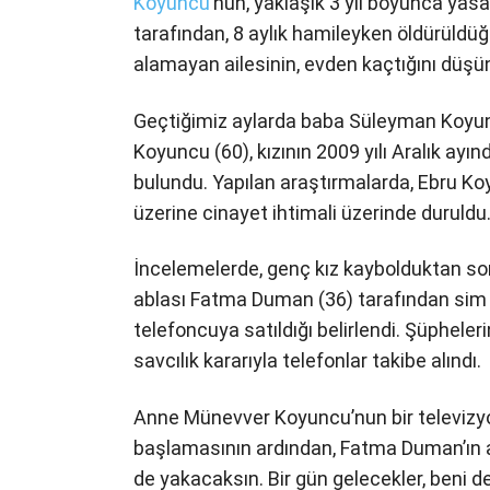
Koyuncu
’nun, yaklaşık 3 yıl boyunca yasa
tarafından, 8 aylık hamileyken öldürüldü
alamayan ailesinin, evden kaçtığını düşü
Geçtiğimiz aylarda baba Süleyman Koyun
Koyuncu (60), kızının 2009 yılı Aralık ay
bulundu. Yapılan araştırmalarda, Ebru K
üzerine cinayet ihtimali üzerinde duruldu
İncelemelerde, genç kız kaybolduktan so
ablası Fatma Duman (36) tarafından sim ka
telefoncuya satıldığı belirlendi. Şüphele
savcılık kararıyla telefonlar takibe alındı.
Anne Münevver Koyuncu’nun bir televizyo
başlamasının ardından, Fatma Duman’ın a
de yakacaksın. Bir gün gelecekler, beni 