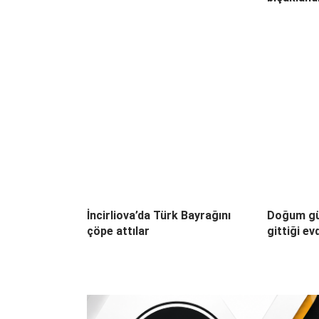
İncirliova’da Türk Bayrağını
Doğum gü
çöpe attılar
gittiği ev