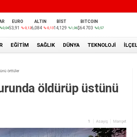
AR
EURO
ALTIN
BİST
BITCOIN
53,91
6,084
14,129
$64.703
%0,04
%-0,12
%-0,13
%1,06
%0,57
R
EĞITIM
SAĞLIK
DÜNYA
TEKNOLOJI
İLÇE
ünü örttüler
urunda öldürüp üstünü
1
Asayiş
Manşet