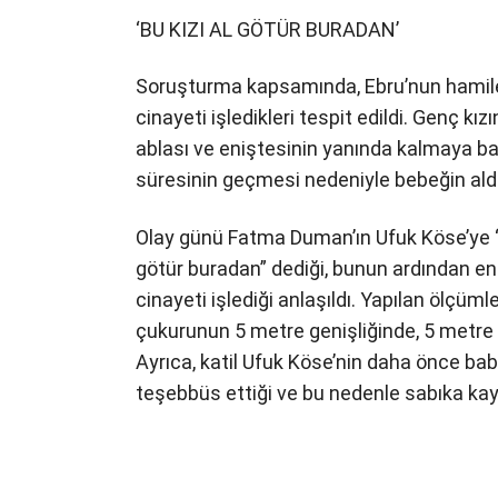
‘BU KIZI AL GÖTÜR BURADAN’
Soruşturma kapsamında, Ebru’nun hamilel
cinayeti işledikleri tespit edildi. Genç k
ablası ve eniştesinin yanında kalmaya ba
süresinin geçmesi nedeniyle bebeğin aldır
Olay günü Fatma Duman’ın Ufuk Köse’ye “Y
götür buradan” dediği, bunun ardından e
cinayeti işlediği anlaşıldı. Yapılan ölçü
çukurunun 5 metre genişliğinde, 5 metre e
Ayrıca, katil Ufuk Köse’nin daha önce b
teşebbüs ettiği ve bu nedenle sabıka kayd