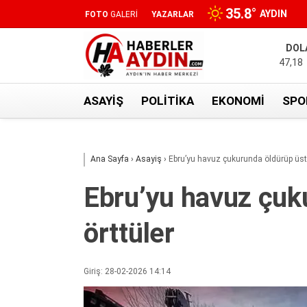
35.8
°
AYDIN
FOTO
GALERİ
YAZARLAR
DOL
47,18
ASAYIŞ
POLITIKA
EKONOMI
SPO
Ana Sayfa
›
Asayiş
›
Ebru’yu havuz çukurunda öldürüp üst
Ebru’yu havuz çuk
örttüler
Giriş: 28-02-2026 14:14