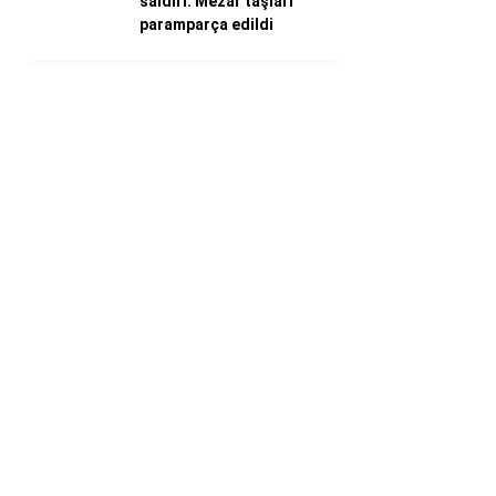
saldırı: Mezar taşları
paramparça edildi