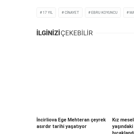
17 YIL
CINAYET
EBRU KOYUNCU
MA
İLGİNİZİ
ÇEKEBİLİR
İncirliova Ege Mehteran çeyrek
Kız mesel
asırdır tarihi yaşatıyor
yaşındaki
bıçakland