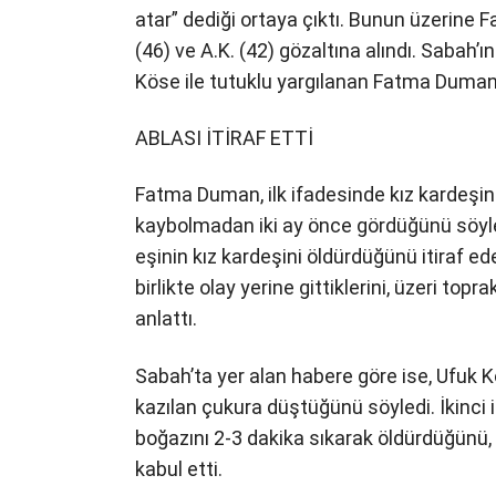
atar” dediği ortaya çıktı. Bunun üzerine 
(46) ve A.K. (42) gözaltına alındı. Sabah’ı
Köse ile tutuklu yargılanan Fatma Duman’ı
ABLASI İTİRAF ETTİ
Fatma Duman, ilk ifadesinde kız kardeş
kaybolmadan iki ay önce gördüğünü söylese
eşinin kız kardeşini öldürdüğünü itiraf e
birlikte olay yerine gittiklerini, üzeri to
anlattı.
Sabah’ta yer alan habere göre ise, Ufuk Kö
kazılan çukura düştüğünü söyledi. İkinci 
boğazını 2-3 dakika sıkarak öldürdüğünü,
kabul etti.