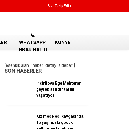
Bizi Takip Edin
Reklamı Geç
📞
LER
WHATSAPP
KÜNYE
İHBAR HATTI
[esenbik alan=”haber_detay_sidebar”]
SON HABERLER
İncirliova Ege Mehteran
çeyrek asırdır tarihi
yaşatıyor
Kız meselesi kavgasında
Aydın Haberleri
15 yaşındaki çocuk
Aydın nöbetçi eczaneler
kalbinden bıçaklandı
Aydın Sinema salonları