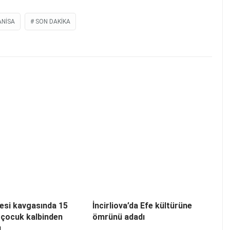
NISA
SON DAKIKA
esi kavgasında 15
İncirliova’da Efe kültürüne
 çocuk kalbinden
ömrünü adadı
ı