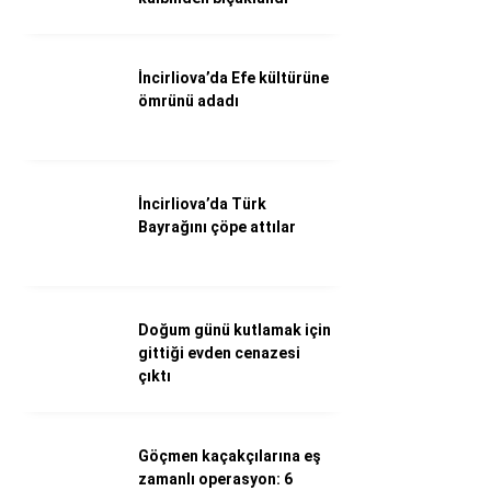
Döviz Kurları
Hava Durumu
İletişim
İncirliova’da Efe kültürüne
Künye
ömrünü adadı
Nöbetçi Eczaneler
Süper Lig Puan Durumu
İncirliova’da Türk
Bayrağını çöpe attılar
Doğum günü kutlamak için
gittiği evden cenazesi
çıktı
Göçmen kaçakçılarına eş
zamanlı operasyon: 6