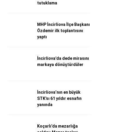
WhatsApp İhbar Hattı
tutuklama
MHP İncirliova İlçe Başkanı
Özdemir ilk toplantısını
Facebook
yaptı
İncirliova’da dede mirasını
Instagram
markaya dönüştürdüler
Youtube
İncirliova’nın en büyük
STK’sı 61 yıldır esnafın
yanında
Koçarlı’da mezarlığa