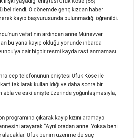
k ilişki yaşadığı eniştesi Ufuk Köse (55)
ğü belirlendi. O dönemde genç kızdan haber
nerek kayıp başvurusunda bulunmadığı öğrenildi.
cu’nun vefatının ardından anne Münevver
ından bu yana kayıp olduğu yönünde ihbarda
oyuncu’ya dair hiçbir resmi kayda rastlanmaması
.
nra cep telefonunun eniştesi Ufuk Köse ile
rt takılarak kullanıldığı ve daha sonra bir
rin abla ve eski enişte üzerinde yoğunlaşmasıyla,
n programına çıkarak kayıp kızını aramaya
nnesini arayarak “Ayrıl oradan anne. Yoksa beni
de alacaklar. Ufuk benim üzerime de suç