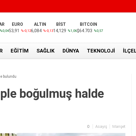
AR
EURO
ALTIN
BİST
BITCOIN
53,91
6,084
14,129
$64.703
%0,04
%-0,12
%-0,13
%1,06
%0,57
R
EĞITIM
SAĞLIK
DÜNYA
TEKNOLOJI
İLÇE
de bulundu
iple boğulmuş halde
0
Asayiş
Manşet