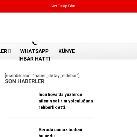
Bizi Takip Edin
Reklamı Geç
📞
LER
WHATSAPP
KÜNYE
İHBAR HATTI
[esenbik alan=”haber_detay_sidebar”]
SON HABERLER
İncirliova’da yüzlerce
ailenin yatırım yolculuğuna
rehberlik etti
Aydın Haberleri
Serada cansız bedeni
Aydın nöbetçi eczaneler
bulundu
Aydın Sinema salonları