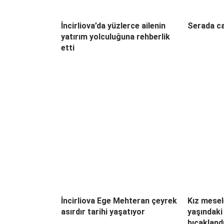
İncirliova’da yüzlerce ailenin
Serada ca
yatırım yolculuğuna rehberlik
etti
İncirliova Ege Mehteran çeyrek
Kız mesel
asırdır tarihi yaşatıyor
yaşındaki
bıçakland