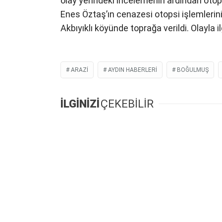
olay yerindeki incelemenin ardından otop
Enes Öztaş’ın cenazesi otopsi işlemlerinin
Akbıyıklı köyünde toprağa verildi. Olayla il
ARAZI
AYDIN HABERLERI
BOĞULMUŞ
İLGİNİZİ
ÇEKEBİLİR