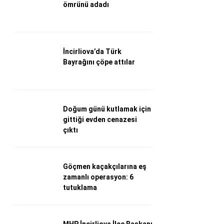
WhatsApp İhbar Hattı
ömrünü adadı
İncirliova’da Türk
Facebook
Bayrağını çöpe attılar
Instagram
Doğum günü kutlamak için
gittiği evden cenazesi
Youtube
çıktı
Göçmen kaçakçılarına eş
zamanlı operasyon: 6
tutuklama