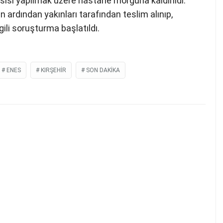
sisi yapılmak üzere hastane morguna kaldırıldı.
 ardından yakınları tarafından teslim alınıp,
gili soruşturma başlatıldı.
ENES
KIRŞEHIR
SON DAKIKA