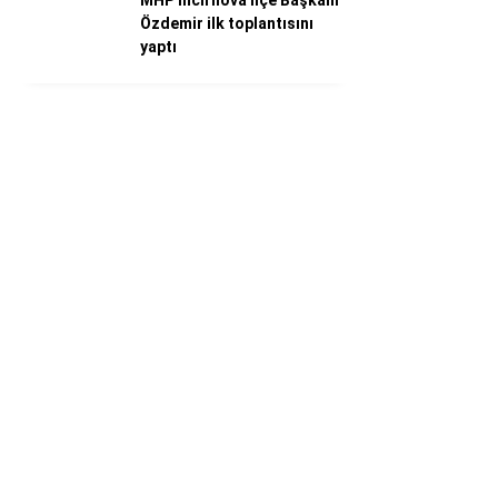
MHP İncirliova İlçe Başkanı
Özdemir ilk toplantısını
yaptı