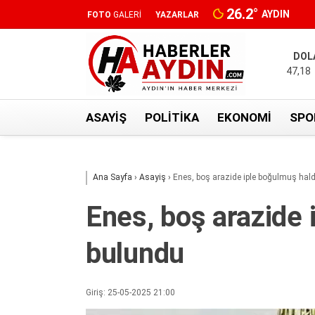
26.2
°
AYDIN
FOTO
GALERİ
YAZARLAR
DOL
47,18
ASAYIŞ
POLITIKA
EKONOMI
SPO
Ana Sayfa
›
Asayiş
›
Enes, boş arazide iple boğulmuş hal
Enes, boş arazide 
bulundu
Giriş: 25-05-2025 21:00