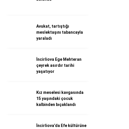
Döviz Kurları
Hava Durumu
İletişim
Künye
Avukat, tartıştığı
Nöbetçi Eczaneler
meslektaşını tabancayla
Süper Lig Puan Durumu
yaraladı
İncirliova Ege Mehteran
çeyrek asırdır tarihi
yaşatıyor
Kız meselesi kavgasında
15 yaşındaki çocuk
kalbinden bıçaklandı
İncirliova’da Efe kültürüne