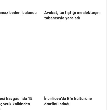
nsız bedeni bulundu
Avukat, tartıştığı meslektaşını
tabancayla yaraladı
esi kavgasında 15
İncirliova’da Efe kültürüne
 çocuk kalbinden
ömrünü adadı
ı