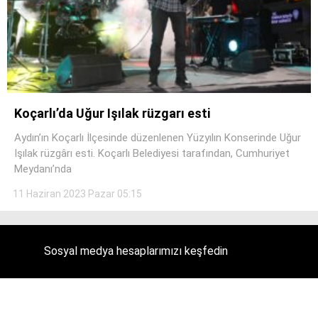
Koçarlı’da Uğur Işılak rüzgarı esti
Aydın’ın Koçarlı İlçesinde düzenlenen Yüzyılın Konserinde Uğur
Işılak rüzgârı esti. Koçarlı Belediyesi tarafından, Cumhuriyet
Meydanı’nda
11 Haziran 2023 Pazar 05:15
Sosyal medya hesaplarımızı keşfedin