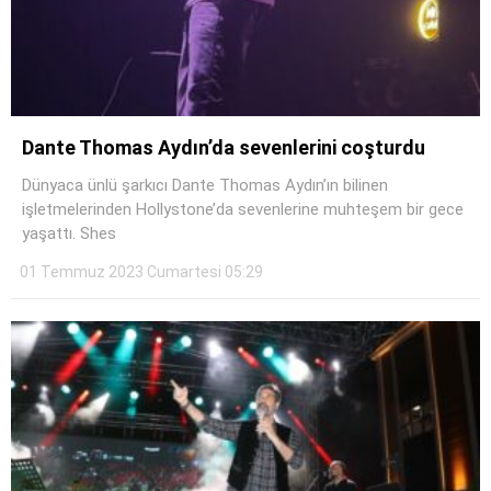
Dante Thomas Aydın’da sevenlerini coşturdu
Dünyaca ünlü şarkıcı Dante Thomas Aydın’ın bilinen
işletmelerinden Hollystone’da sevenlerine muhteşem bir gece
yaşattı. Shes
01 Temmuz 2023 Cumartesi 05:29