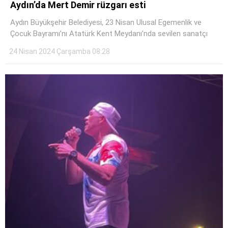
Aydın’da Mert Demir rüzgarı esti
Aydın Büyükşehir Belediyesi, 23 Nisan Ulusal Egemenlik ve
Çocuk Bayramı’nı Atatürk Kent Meydanı’nda sevilen sanatçı
24 Nisan 2024 Çarşamba 08:28