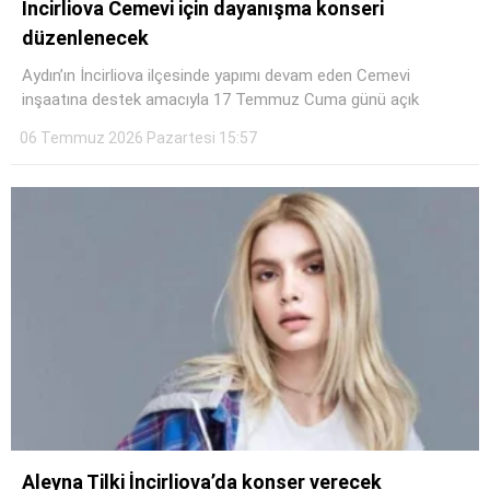
İncirliova Cemevi için dayanışma konseri
düzenlenecek
Aydın’ın İncirliova ilçesinde yapımı devam eden Cemevi
inşaatına destek amacıyla 17 Temmuz Cuma günü açık
06 Temmuz 2026 Pazartesi 15:57
WhatsApp İhbar Hattı
Facebook
Aleyna Tilki İncirliova’da konser verecek