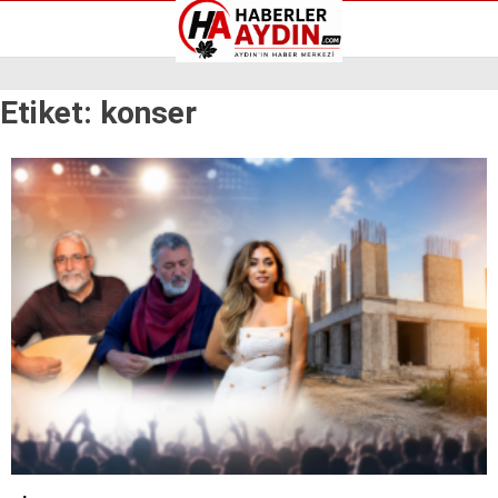
Reklamı Geç
Etiket:
konser
GALERİ
YAZARLAR
Aydın Haberleri
Aydın nöbetçi eczaneler
Aydın Sinema salonları
Aydın Haberleri
Döviz Kurları
Aydın nöbetçi eczaneler
Hava Durumu
Aydın Sinema salonları
İletişim
Döviz Kurları
Künye
Hava Durumu
Nöbetçi Eczaneler
İletişim
Süper Lig Puan Durumu
Künye
Nöbetçi Eczaneler
Süper Lig Puan Durumu