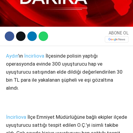
ABONE OL
Aydın
’ın
İncirliova
İlçesinde polisin yaptığı
operasyonda evinde 300 uyuşturucu hap ve
uyuşturucu satışından elde dildiği değerlendirilen 30
WhatsApp İhbar Hattı
bin TL para ile yakalanan şüpheli ve eşi gözaltına
alındı.
Facebook
İncirliova
İlçe Emniyet Müdürlüğüne bağlı ekipler ilçede
uyuşturucu sattığı tespit edilen O.Ç.’yi isimli takibe