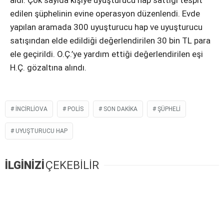
aldı. Çok sayıda kişiye uyuşturucu hap sattığı tespit
Instagram
edilen şüphelinin evine operasyon düzenlendi. Evde
yapılan aramada 300 uyuşturucu hap ve uyuşturucu
Youtube
satışından elde edildiği değerlendirilen 30 bin TL para
ele geçirildi. O.Ç.’ye yardım ettiği değerlendirilen eşi
H.Ç. gözaltına alındı.
INCIRLIOVA
POLIS
SON DAKIKA
ŞÜPHELI
UYUŞTURUCU HAP
İLGİNİZİ
ÇEKEBİLİR