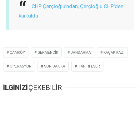
CHP Çerçioğlu’ndan, Çerçioğlu CHP’den
kurtuldu
ÇAMKÖY
GERMENCIK
JANDARMA
KAÇAK KAZI
OPERASYON
SON DAKIKA
TARIHI ESER
İLGİNİZİ
ÇEKEBİLİR