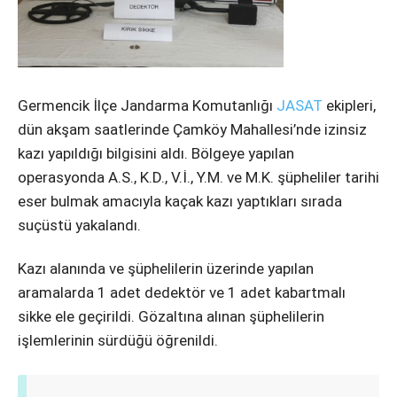
Instagram
Youtube
Germencik İlçe Jandarma Komutanlığı
JASAT
ekipleri,
dün akşam saatlerinde Çamköy Mahallesi’nde izinsiz
kazı yapıldığı bilgisini aldı. Bölgeye yapılan
operasyonda A.S., K.D., V.İ., Y.M. ve M.K. şüpheliler tarihi
eser bulmak amacıyla kaçak kazı yaptıkları sırada
suçüstü yakalandı.
Kazı alanında ve şüphelilerin üzerinde yapılan
aramalarda 1 adet dedektör ve 1 adet kabartmalı
sikke ele geçirildi. Gözaltına alınan şüphelilerin
işlemlerinin sürdüğü öğrenildi.