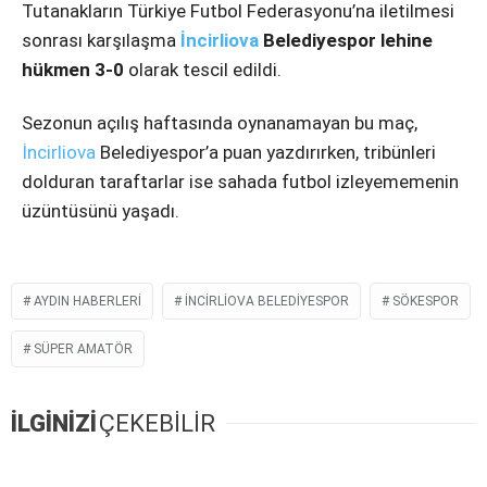
Instagram
Tutanakların Türkiye Futbol Federasyonu’na iletilmesi
sonrası karşılaşma
İncirliova
Belediyespor lehine
hükmen 3-0
olarak tescil edildi.
Youtube
Sezonun açılış haftasında oynanamayan bu maç,
İncirliova
Belediyespor’a puan yazdırırken, tribünleri
dolduran taraftarlar ise sahada futbol izleyememenin
üzüntüsünü yaşadı.
AYDIN HABERLERI
İNCIRLIOVA BELEDIYESPOR
SÖKESPOR
SÜPER AMATÖR
İLGİNİZİ
ÇEKEBİLİR