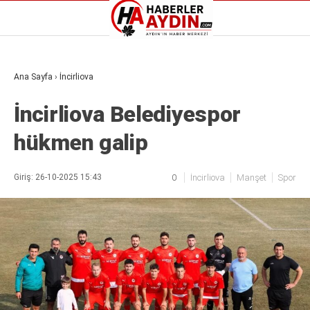
Reklamı Geç
Ana Sayfa
›
İncirliova
GALERİ
YAZARLAR
İncirliova Belediyespor
Aydın Haberleri
Aydın nöbetçi eczaneler
hükmen galip
Aydın Sinema salonları
Aydın Haberleri
Döviz Kurları
Aydın nöbetçi eczaneler
Hava Durumu
Aydın Sinema salonları
Giriş: 26-10-2025 15:43
0
İncirliova
Manşet
Spor
İletişim
Döviz Kurları
Künye
Hava Durumu
Nöbetçi Eczaneler
İletişim
Süper Lig Puan Durumu
Künye
Nöbetçi Eczaneler
Süper Lig Puan Durumu