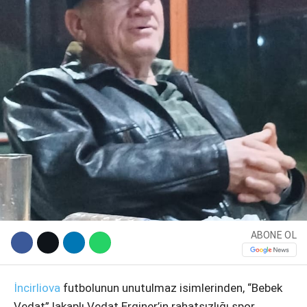
WhatsApp İhbar Hattı
ABONE OL
Facebook
İncirliova
futbolunun unutulmaz isimlerinden, “Bebek
Vedat” lakaplı Vedat Erginer’in rahatsızlığı spor