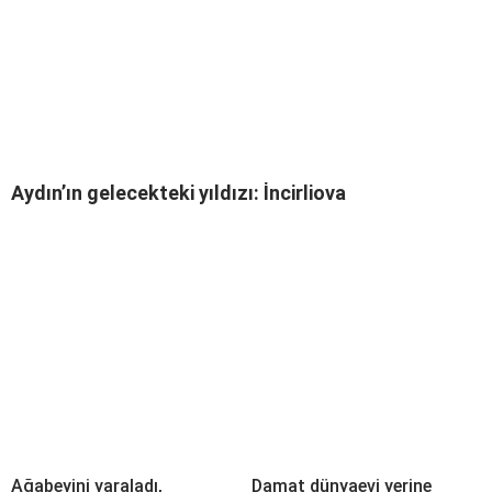
Aydın’ın gelecekteki yıldızı: İncirliova
Ağabeyini yaraladı,
Damat dünyaevi yerine