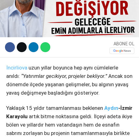
ABONE OL
İncirliova
uzun yıllar boyunca hep aynı cümlelerle
anıldı:
“Yatırımlar gecikiyor, projeler bekliyor.”
Ancak son
WhatsApp İhbar Hattı
dönemde ilçede yaşanan gelişmeler, bu algının yavaş
yavaş değişmeye başladığını gösteriyor.
Yaklaşık 15 yıldır tamamlanması beklenen
Aydın
-İzmir
Facebook
Karayolu
artık bitme noktasına geldi. İlçeyi adeta ikiye
bölen ve yıllardır hem vatandaşın hem de esnafın
sabrını zorlayan bu projenin tamamlanmasıyla birlikte