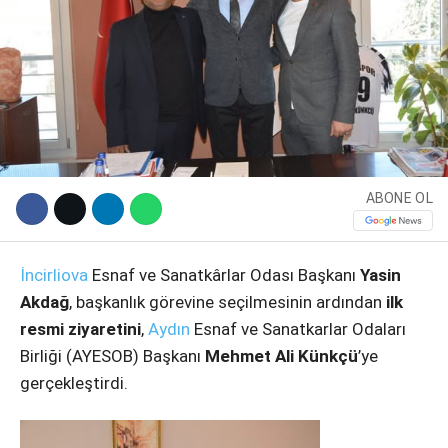
ABONE OL
WhatsApp İhbar Hattı
İncirliova
Esnaf ve Sanatkârlar Odası Başkanı
Yasin
Akdağ
, başkanlık görevine seçilmesinin ardından
ilk
resmi ziyaretini
,
Aydın
Esnaf ve Sanatkarlar Odaları
Birliği (AYESOB) Başkanı
Mehmet Ali Künkçü
’ye
Facebook
gerçekleştirdi.