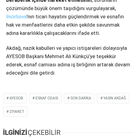
beraberlik içinde hareket etmesinin
, sorunların
çözümünde büyük önem taşıdığını vurgulayarak,
İncirliova
’nın ticari hayatını güçlendirmek ve esnafın
hak ve menfaatlerini daha etkin şekilde savunmak
adına kararlılıkla çalışacaklarını ifade etti.
Akdağ, nazik kabulleri ve yapıcı istişareleri dolayısıyla
AYESOB Başkanı Mehmet Ali Künkçü’ye teşekkür
ederek, esnaf camiası adına iş birliğinin artarak devam
edeceğini dile getirdi.
AYESOB
ESNAF ODASI
SON DAKIKA
YASIN AKDAĞ
ZIYARET
İLGİNİZİ
ÇEKEBİLİR