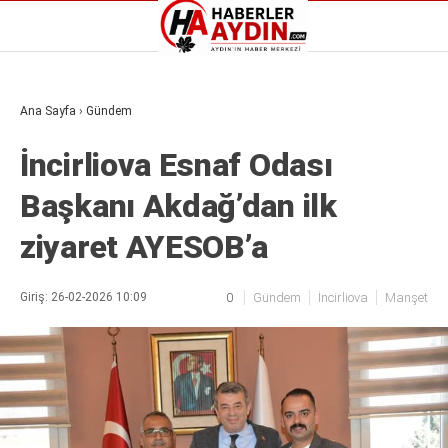
Reklamı Geç
Ana Sayfa
›
Gündem
GALERİ
YAZARLAR
İncirliova Esnaf Odası
Aydın Haberleri
Aydın nöbetçi eczaneler
Başkanı Akdağ’dan ilk
Aydın Sinema salonları
Aydın Haberleri
Döviz Kurları
Aydın nöbetçi eczaneler
ziyaret AYESOB’a
Hava Durumu
Aydın Sinema salonları
İletişim
Döviz Kurları
Künye
Hava Durumu
Giriş: 26-02-2026 10:09
0
Gündem
İncirliova
Manşet
Nöbetçi Eczaneler
İletişim
Süper Lig Puan Durumu
Künye
Nöbetçi Eczaneler
Süper Lig Puan Durumu