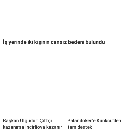
İş yerinde iki kişinin cansız bedeni bulundu
Başkan Ülgüdür: Çiftçi
Palandöken’e Künkcü’den
kazanırsa İncirliova kazanır
tam destek