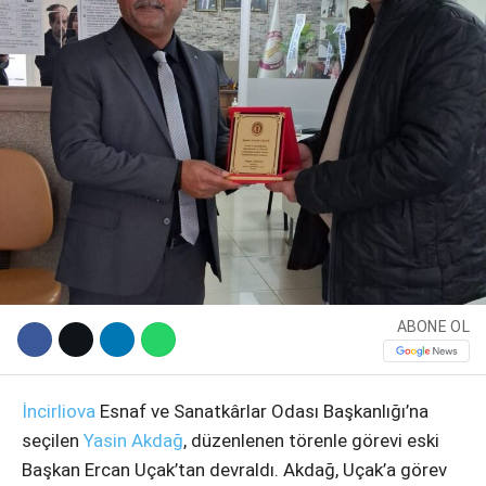
WhatsApp İhbar Hattı
ABONE OL
Facebook
İncirliova
Esnaf ve Sanatkârlar Odası Başkanlığı’na
seçilen
Yasin Akdağ
, düzenlenen törenle görevi eski
Başkan Ercan Uçak’tan devraldı. Akdağ, Uçak’a görev