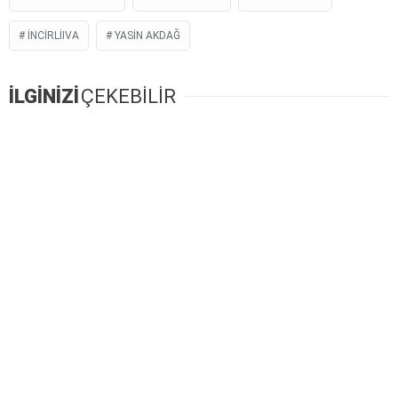
INCIRLIIVA
YASIN AKDAĞ
İLGİNİZİ
ÇEKEBİLİR