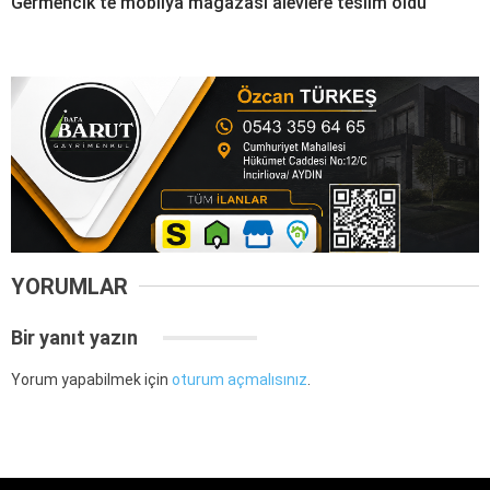
Germencik’te mobilya mağazası alevlere teslim oldu
YORUMLAR
Bir yanıt yazın
Yorum yapabilmek için
oturum açmalısınız
.