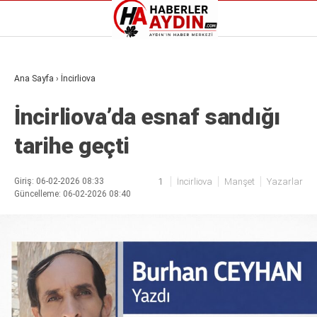
Reklamı Geç
Ana Sayfa
›
İncirliova
GALERİ
YAZARLAR
İncirliova’da esnaf sandığı
Aydın Haberleri
Aydın nöbetçi eczaneler
tarihe geçti
Aydın Sinema salonları
Aydın Haberleri
Döviz Kurları
Aydın nöbetçi eczaneler
Hava Durumu
Aydın Sinema salonları
Giriş: 06-02-2026 08:33
1
İncirliova
Manşet
Yazarlar
İletişim
Güncelleme: 06-02-2026 08:40
Döviz Kurları
Künye
Hava Durumu
Nöbetçi Eczaneler
İletişim
Süper Lig Puan Durumu
Künye
Nöbetçi Eczaneler
Süper Lig Puan Durumu