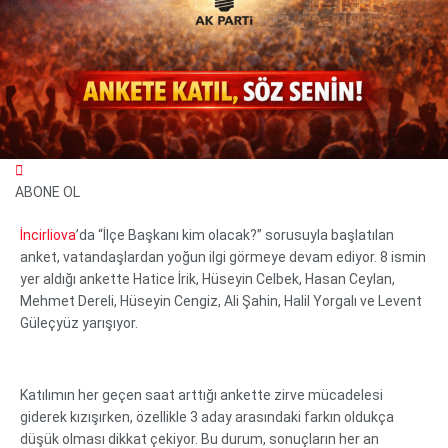
ABONE OL
İncirliova
’da “İlçe Başkanı kim olacak?” sorusuyla başlatılan
anket, vatandaşlardan yoğun ilgi görmeye devam ediyor. 8 ismin
yer aldığı ankette Hatice İrik, Hüseyin Celbek, Hasan Ceylan,
WhatsApp İhbar Hattı
Mehmet Dereli, Hüseyin Cengiz, Ali Şahin, Halil Yorgalı ve Levent
Güleçyüz yarışıyor.
Facebook
Katılımın her geçen saat arttığı ankette zirve mücadelesi
Instagram
giderek kızışırken, özellikle 3 aday arasındaki farkın oldukça
Youtube
düşük olması dikkat çekiyor. Bu durum, sonuçların her an