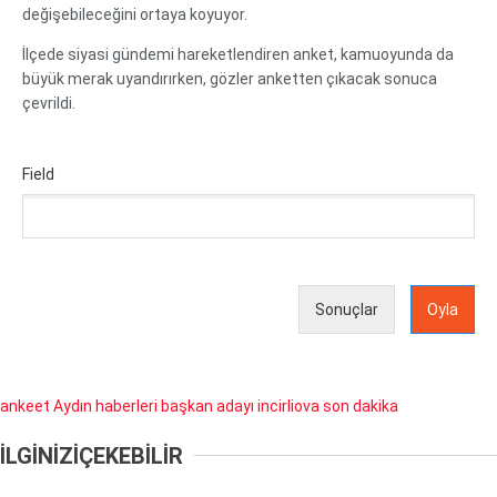
değişebileceğini ortaya koyuyor.
İlçede siyasi gündemi hareketlendiren anket, kamuoyunda da
büyük merak uyandırırken, gözler anketten çıkacak sonuca
çevrildi.
Field
Sonuçlar
Oyla
ankeet
Aydın haberleri
başkan adayı
incirliova
son dakika
İLGİNİZİ
ÇEKEBİLİR