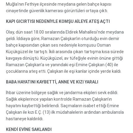
Muğla’nın Fethiye ilçesinde meydana gelen bahçe kapısı
cinayetinde güvenlik kamerası görüntüleri ortaya çıktı.
KAPI GICIRTISI NEDENİYLE KOMŞU AİLEYE ATEŞ AÇTI
Olay, dün saat 18.00 sıralarında Eldirek Mahallesi’nde meydana
geldi. İddiaya göre; Ramazan Çalışkan’ın oturduğu evin demir
bahçe kapısından çıkan ses nedeniyle komşusu Osman
Küçükgüzel ile tartıştı. İkili arasında çıkan tartışma kısa sürede
kavgaya dönüştü. Küçükgüzel, av tüfeğiyle evinin önüne gittiği
Ramazan Çalışkan’a ve yanındaki eşi Emine Çalışkan (40) ile
çocuklarına ateş etti. Çalışkan ile eşi kanlar içinde yerde kaldı.
BABA HAYATINI KAYBETTİ, ANNE VE KIZI YARALI
İhbar üzerine bölgeye sağlık ve jandarma ekipleri sevk edildi.
Sağlık ekiplerince yapılan kontrolde Ramazan Çalışkan’ın
hayatını kaybettiği belirlendi. Saçmaların isabet ettiği Emine
Çalışkan ile kızı E.Ç. (13) ilk müdahalelerin ardından ambulansla
hastaneye kaldırıldı.
KENDİ EVİNE SAKLANDI