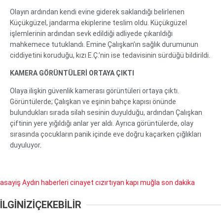
Olayın ardından kendi evine giderek saklandığı belirlenen
Küçükgüzel, jandarma ekiplerine teslim oldu. Küçükgüzel
işlemlerinin ardından sevk edildiği adliyede çıkarıldığı
mahkemece tutuklandı. Emine Çalışkan’ın sağlık durumunun
ciddiyetini koruduğu, kızı E.Ç.’nin ise tedavisinin sürdüğü bildirildi.
KAMERA GÖRÜNTÜLERİ ORTAYA ÇIKTI
Olaya ilişkin güvenlik kamerası görüntüleri ortaya çıktı.
Görüntülerde; Çalışkan ve eşinin bahçe kapısı önünde
bulundukları sırada silah sesinin duyulduğu, ardından Çalışkan
çiftinin yere yığıldığı anlar yer aldı. Ayrıca görüntülerde, olay
sırasında çocukların panik içinde eve doğru kaçarken çığlıkları
duyuluyor.
asayiş
Aydın haberleri
cinayet
cızırtıyan kapı
muğla
son dakika
İLGİNİZİ
ÇEKEBİLİR