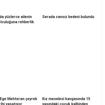
’da yüzlerce ailenin
Serada cansız bedeni bulundu
olculuğuna rehberlik
a Ege Mehteran çeyrek
Kız meselesi kavgasında 15
rihi yaşatıyor
yaşındaki çocuk kalbinden