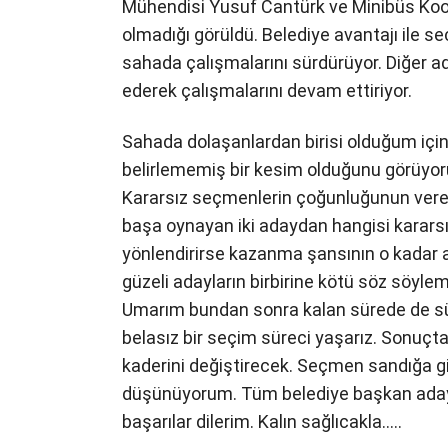
Mühendisi Yusuf Cantürk ve Minibüs Koop
olmadığı görüldü. Belediye avantajı ile seç
sahada çalışmalarını sürdürüyor. Diğer a
ederek çalışmalarını devam ettiriyor.
Sahada dolaşanlardan birisi olduğum için
belirlememiş bir kesim olduğunu görüyoru
Kararsız seçmenlerin çoğunluğunun vere
başa oynayan iki adaydan hangisi karars
yönlendirirse kazanma şansının o kadar
güzeli adayların birbirine kötü söz söylem
Umarım bundan sonra kalan sürede de sü
belasız bir seçim süreci yaşarız. Sonuçt
kaderini değiştirecek. Seçmen sandığa g
düşünüyorum. Tüm belediye başkan adaylar
başarılar dilerim. Kalın sağlıcakla…..