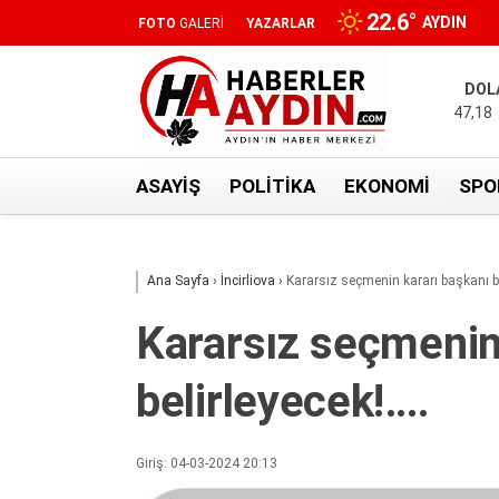
22.6
°
AYDIN
FOTO
GALERİ
YAZARLAR
DOL
47,18
ASAYIŞ
POLITIKA
EKONOMI
SPO
Ana Sayfa
›
İncirliova
›
Kararsız seçmenin kararı başkanı be
Kararsız seçmenin
belirleyecek!….
Giriş: 04-03-2024 20:13