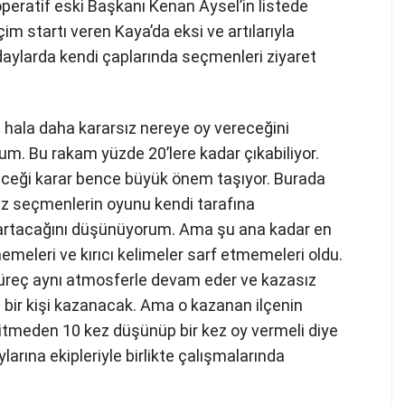
eratif eski Başkanı Kenan Aysel’in listede
im startı veren Kaya’da eksi ve artılarıyla
daylarda kendi çaplarında seçmenleri ziyaret
 hala daha kararsız nereye oy vereceğini
m. Bu rakam yüzde 20’lere kadar çıkabiliyor.
ceği karar bence büyük önem taşıyor. Burada
ız seçmenlerin oyunu kendi tarafına
 artacağını düşünüyorum. Ama şu ana kadar en
emeleri ve kırıcı kelimeler sarf etmemeleri oldu.
reç aynı atmosferle devam eder ve kazasız
a bir kişi kazanacak. Ama o kazanan ilçenin
itmeden 10 kez düşünüp bir kez oy vermeli diye
ına ekipleriyle birlikte çalışmalarında