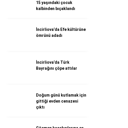
WhatsApp İhbar Hattı
15 yaşındaki çocuk
kalbinden bıçaklandı
İncirliova’da Efe kültürüne
Facebook
ömrünü adadı
Instagram
İncirliova’da Türk
Bayrağını çöpe attılar
Youtube
Doğum günü kutlamak için
gittiği evden cenazesi
çıktı