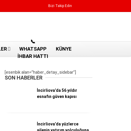
Bizi Takip Edin
Reklamı Geç
📞
LER
WHATSAPP
KÜNYE
İHBAR HATTI
[esenbik alan=”haber_detay_sidebar”]
SON HABERLER
İncirliova’da 56 yıldır
esnafın güven kapısı
Aydın Haberleri
İncirliova’da yüzlerce
Aydın nöbetçi eczaneler
ailenin yatırım yolculuğuna
Aydın Sinema salonları