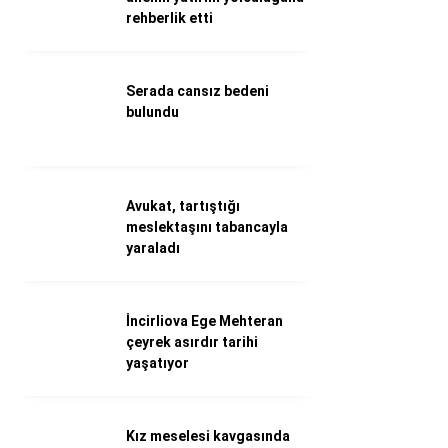
rehberlik etti
Döviz Kurları
Hava Durumu
İletişim
Künye
Serada cansız bedeni
Nöbetçi Eczaneler
bulundu
Süper Lig Puan Durumu
Avukat, tartıştığı
meslektaşını tabancayla
yaraladı
İncirliova Ege Mehteran
çeyrek asırdır tarihi
yaşatıyor
Kız meselesi kavgasında