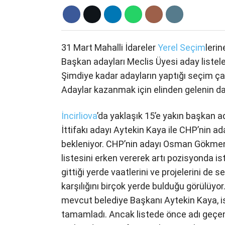
31 Mart Mahalli İdareler
Yerel Seçim
lerin
Başkan adayları Meclis Üyesi aday listel
Şimdiye kadar adayların yaptığı seçim ça
Adaylar kazanmak için elinden gelenin dah
İncirliova
’da yaklaşık 15’e yakın başkan 
İttifakı adayı Aytekin Kaya ile CHP’nin
bekleniyor. CHP’nin adayı Osman Gökmen,
listesini erken vererek artı pozisyonda is
gittiği yerde vaatlerini ve projelerini
karşılığını birçok yerde bulduğu görülüyo
mevcut belediye Başkanı Aytekin Kaya, ise
tamamladı. Ancak listede önce adı geçen