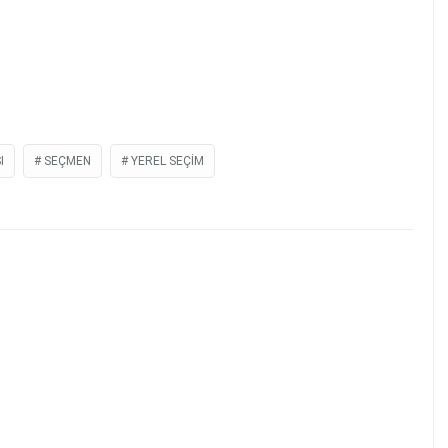
I
SEÇMEN
YEREL SEÇIM