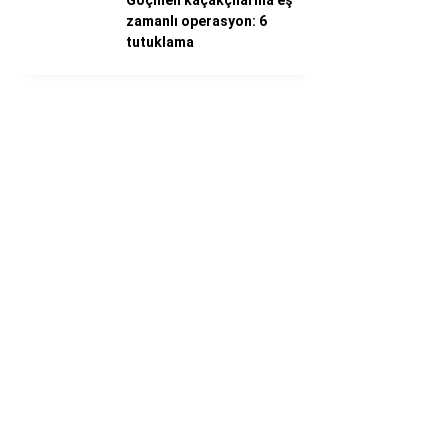
Göçmen kaçakçılarına eş
zamanlı operasyon: 6
tutuklama