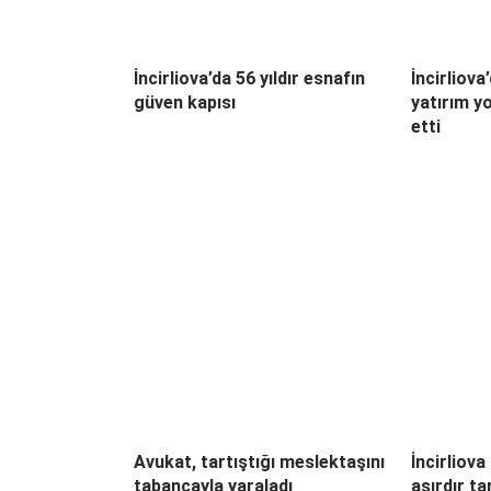
İncirliova’da 56 yıldır esnafın
İncirliova
güven kapısı
yatırım y
etti
Avukat, tartıştığı meslektaşını
İncirliov
tabancayla yaraladı
asırdır ta