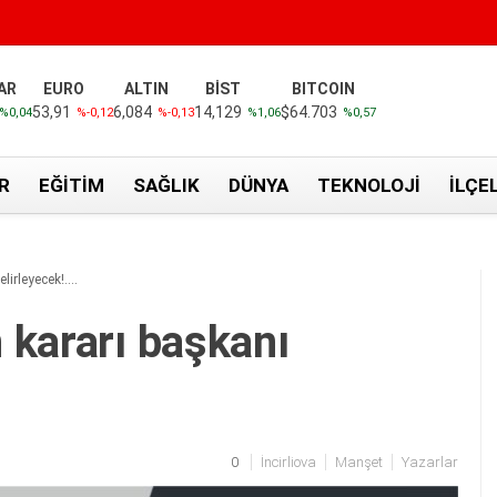
AR
EURO
ALTIN
BİST
BITCOIN
53,91
6,084
14,129
$64.703
%0,04
%-0,12
%-0,13
%1,06
%0,57
R
EĞITIM
SAĞLIK
DÜNYA
TEKNOLOJI
İLÇE
lirleyecek!….
 kararı başkanı
0
İncirliova
Manşet
Yazarlar