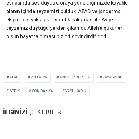
esnasında ses duyduk, oraya yöneldiğimizde kayalık
alanın içinde teyzemizi bulduk. AFAD ve jandarma
ekiplerinin yaklaşık 1 saatlik çalışması ile Ayşe
teyzemiz düştüğü yerden çıkarıldı. Allah’a şükürler
olsun hayatta olması bizleri sevindirdi” dedi.
AFAD
ANTALYA
AYDIN HABERLERI
KAYA YARIĞI
SERIK
SON DAKIKA
YAŞLI KADIN
İLGİNİZİ
ÇEKEBİLİR