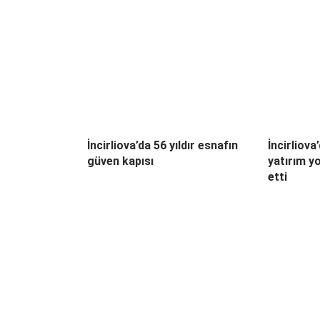
İncirliova’da 56 yıldır esnafın
İncirliova
güven kapısı
yatırım y
etti