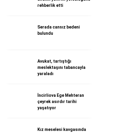
rehberlik etti
Döviz Kurları
Hava Durumu
İletişim
Künye
Serada cansız bedeni
Nöbetçi Eczaneler
bulundu
Süper Lig Puan Durumu
Avukat, tartıştığı
meslektaşını tabancayla
yaraladı
İncirliova Ege Mehteran
çeyrek asırdır tarihi
yaşatıyor
Kız meselesi kavgasında