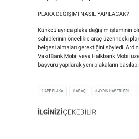
PLAKA DEĞİŞİMİ NASIL YAPILACAK?
Künkcü ayrıca plaka değişim işleminin ol
sahiplerinin öncelikle araç üzerindeki pl
belgesi almaları gerektiğini söyledi. Ardı
VakıfBank Mobil veya Halkbank Mobil üzer
başvuru yapılarak yeni plakaların basılabil
APP PLAKA
ARAÇ
AYDIN HABERLERI
İLGİNİZİ
ÇEKEBİLİR