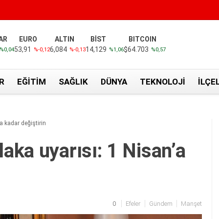
AR
EURO
ALTIN
BİST
BITCOIN
53,91
6,084
14,129
$64.703
%0,04
%-0,12
%-0,13
%1,06
%0,57
R
EĞITIM
SAĞLIK
DÜNYA
TEKNOLOJI
İLÇE
a kadar değiştirin
ka uyarısı: 1 Nisan’a
0
Efeler
Gündem
Manşet