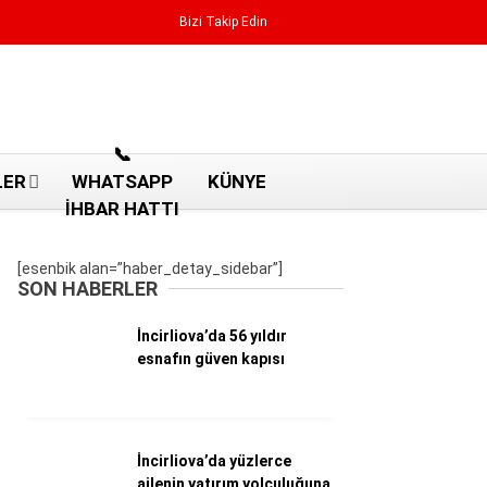
Bizi Takip Edin
Reklamı Geç
📞
LER
WHATSAPP
KÜNYE
İHBAR HATTI
[esenbik alan=”haber_detay_sidebar”]
SON HABERLER
İncirliova’da 56 yıldır
esnafın güven kapısı
Aydın Haberleri
İncirliova’da yüzlerce
Aydın nöbetçi eczaneler
ailenin yatırım yolculuğuna
Aydın Sinema salonları