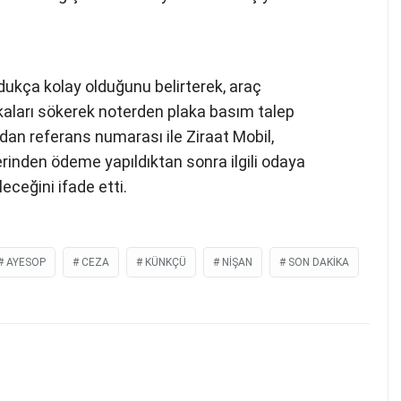
dukça kolay olduğunu belirterek, araç
akaları sökerek noterden plaka basım talep
ndan referans numarası ile Ziraat Mobil,
inden ödeme yapıldıktan sonra ilgili odaya
eceğini ifade etti.
AYESOP
CEZA
KÜNKÇÜ
NIŞAN
SON DAKIKA