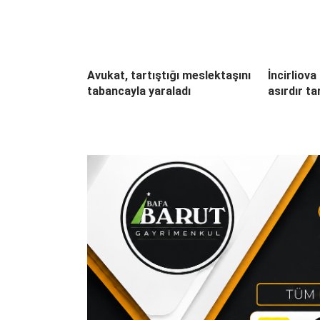
Avukat, tartıştığı meslektaşını
İncirliov
tabancayla yaraladı
asırdır ta