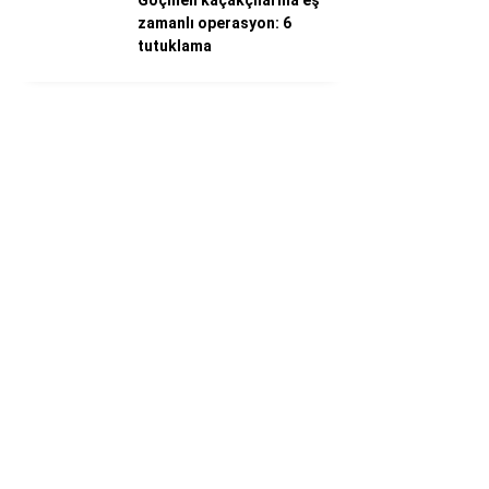
Göçmen kaçakçılarına eş
zamanlı operasyon: 6
tutuklama