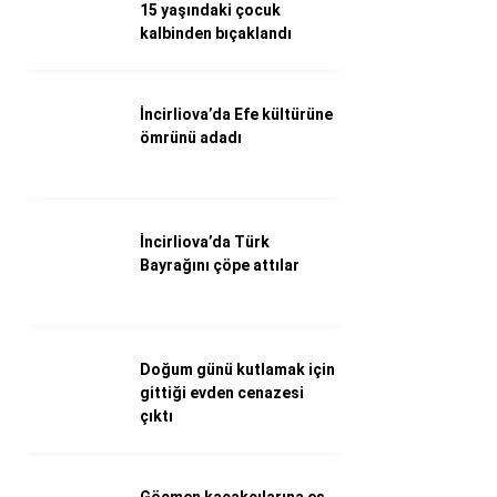
WhatsApp İhbar Hattı
15 yaşındaki çocuk
kalbinden bıçaklandı
İncirliova’da Efe kültürüne
Facebook
ömrünü adadı
Instagram
İncirliova’da Türk
Bayrağını çöpe attılar
Youtube
Doğum günü kutlamak için
gittiği evden cenazesi
çıktı