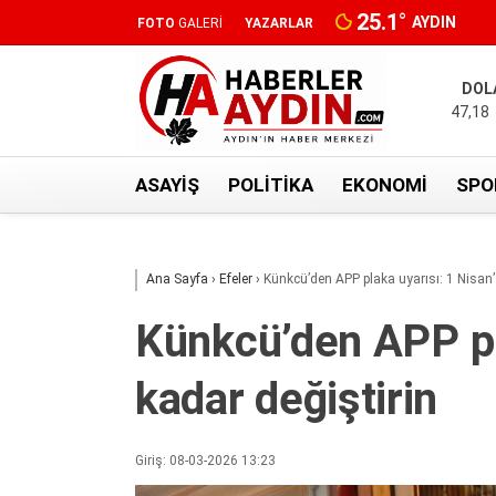
25.1
°
AYDIN
FOTO
GALERİ
YAZARLAR
DOL
47,18
ASAYIŞ
POLITIKA
EKONOMI
SPO
Ana Sayfa
›
Efeler
›
Künkcü’den APP plaka uyarısı: 1 Nisan’
Künkcü’den APP pla
kadar değiştirin
Giriş: 08-03-2026 13:23