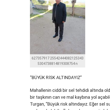
627357917 25542444082125343
5304738814819308754 n
“BÜYÜK RİSK ALTINDAYIZ”
Mahallenin ciddi bir sel tehdidi altında 
bir taşkının can ve mal kaybına yol açabile
Turgan, “Büyük risk altındayız. Eğer sel s