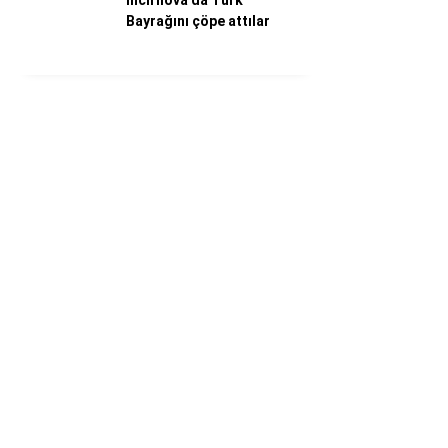
İncirliova’da Türk
Bayrağını çöpe attılar