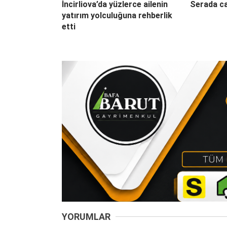
İncirliova’da yüzlerce ailenin
Serada ca
yatırım yolculuğuna rehberlik
etti
YORUMLAR