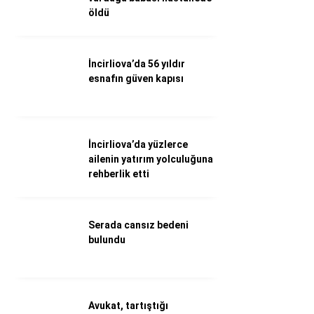
öldü
Döviz Kurları
Hava Durumu
İletişim
Künye
İncirliova’da 56 yıldır
Nöbetçi Eczaneler
esnafın güven kapısı
Süper Lig Puan Durumu
İncirliova’da yüzlerce
ailenin yatırım yolculuğuna
rehberlik etti
Serada cansız bedeni
bulundu
Avukat, tartıştığı