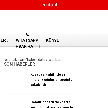
Bizi Takip Edin
Reklamı Geç
📞
LER
WHATSAPP
KÜNYE
İHBAR HATTI
[esenbik alan=”haber_detay_sidebar”]
SON HABERLER
Kuşadası sahilinde seri
hırsızlık şüphelisi suçüstü
yakalandı
Aydın Haberleri
Domuz nöbetinde kazara
Aydın nöbetçi eczaneler
vurduğu babası hastanede
Aydın Sinema salonları