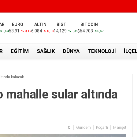
AR
EURO
ALTIN
BİST
BITCOIN
53,91
6,084
14,129
$64.703
%0,04
%-0,12
%-0,13
%1,06
%0,57
R
EĞITIM
SAĞLIK
DÜNYA
TEKNOLOJI
İLÇE
ltında kalacak
 mahalle sular altında
0
Gündem
Koçarlı
Manşet