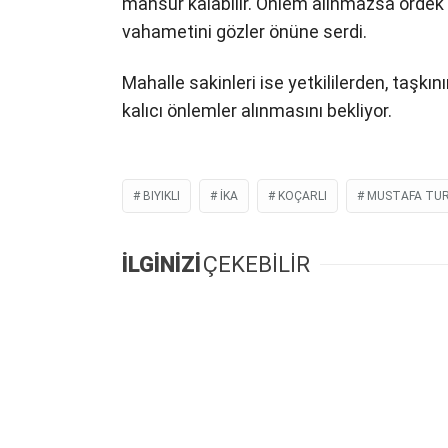
mahsur kalabilir. Önlem alınmazsa ördek
vahametini gözler önüne serdi.
Mahalle sakinleri ise yetkililerden, taşkı
kalıcı önlemler alınmasını bekliyor.
BIYIKLI
IKA
KOÇARLI
MUSTAFA TU
İLGİNİZİ
ÇEKEBİLİR