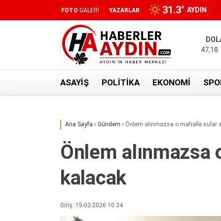
31.3
°
AYDIN
FOTO
GALERİ
YAZARLAR
DOL
47,18
ASAYIŞ
POLITIKA
EKONOMI
SPO
Ana Sayfa
›
Gündem
›
Önlem alınmazsa o mahalle sular a
Önlem alınmazsa o
kalacak
Giriş: 15-02-2026 10:34