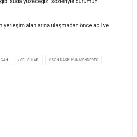
 gibi suda yüzeceğiz” sözleriyle durumun
nın yerleşim alanlarına ulaşmadan önce acil ve
RGAN
SEL SULARI
SON DAKBÜYÜK MENDERES