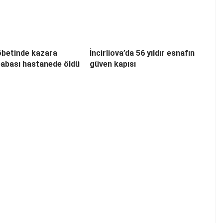
betinde kazara
İncirliova’da 56 yıldır esnafın
abası hastanede öldü
güven kapısı