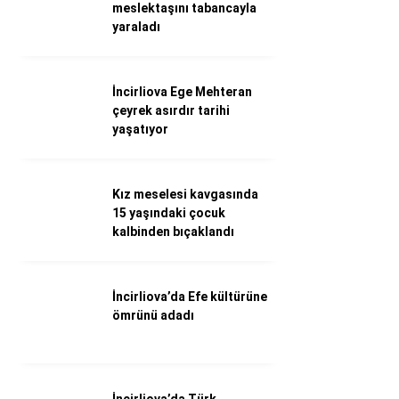
WhatsApp İhbar Hattı
meslektaşını tabancayla
yaraladı
İncirliova Ege Mehteran
Facebook
çeyrek asırdır tarihi
yaşatıyor
Instagram
Kız meselesi kavgasında
15 yaşındaki çocuk
Youtube
kalbinden bıçaklandı
İncirliova’da Efe kültürüne
ömrünü adadı