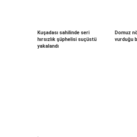
Kuşadası sahilinde seri
Domuz nö
hırsızlık şüphelisi suçüstü
vurduğu b
yakalandı