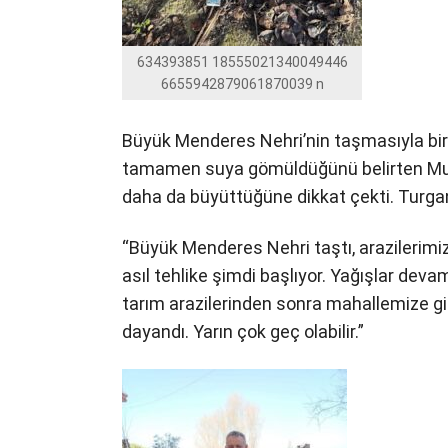
634393851 18555021340049446
6655942879061870039 n
Büyük Menderes Nehri’nin taşmasıyla birl
tamamen suya gömüldüğünü belirten Muht
daha da büyüttüğüne dikkat çekti. Turgan 
“Büyük Menderes Nehri taştı, arazilerimiz
asıl tehlike şimdi başlıyor. Yağışlar dev
tarım arazilerinden sonra mahallemize gi
dayandı. Yarın çok geç olabilir.”