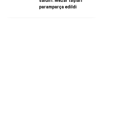
saldırı: Mezar taşları
paramparça edildi