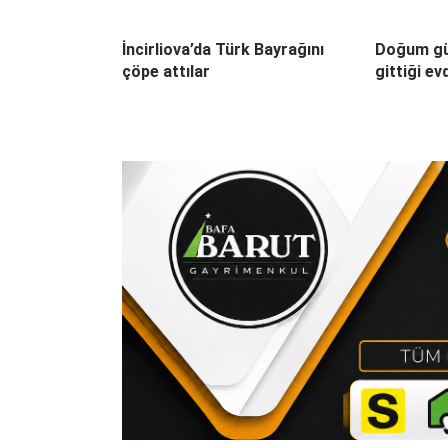
İncirliova’da Türk Bayrağını
Doğum gü
çöpe attılar
gittiği ev