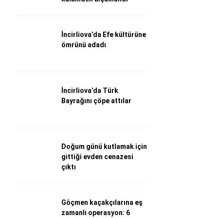
Döviz Kurları
Hava Durumu
İletişim
İncirliova’da Efe kültürüne
Künye
ömrünü adadı
Nöbetçi Eczaneler
Süper Lig Puan Durumu
İncirliova’da Türk
Bayrağını çöpe attılar
Doğum günü kutlamak için
gittiği evden cenazesi
çıktı
Göçmen kaçakçılarına eş
zamanlı operasyon: 6