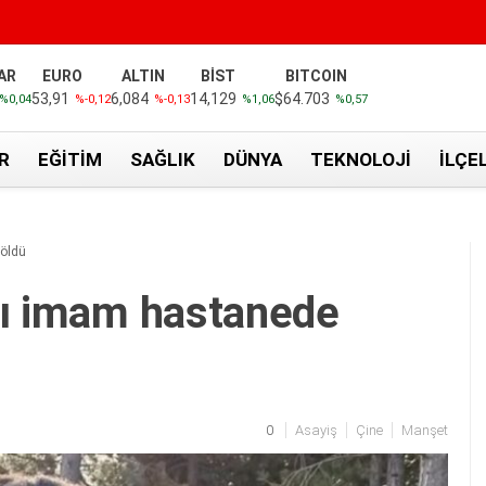
AR
EURO
ALTIN
BİST
BITCOIN
53,91
6,084
14,129
$64.703
%0,04
%-0,12
%-0,13
%1,06
%0,57
R
EĞITIM
SAĞLIK
DÜNYA
TEKNOLOJI
İLÇE
 öldü
ğı imam hastanede
0
Asayiş
Çine
Manşet