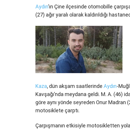
Aydın
’ın Çine ilçesinde otomobille çarp
(27) ağır yaralı olarak kaldırıldığı hastan
Kaza
, dün akşam saatlerinde
Aydın
-Muğl
Kavşağı’nda meydana geldi. M. A. (46) ida
göre aynı yönde seyreden Onur Madran (2
motosiklete çarptı.
Çarpışmanın etkisiyle motosikletten yol