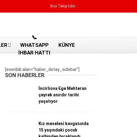
Bizi Takip Edin
Reklamı Geç
📞
LER
WHATSAPP
KÜNYE
İHBAR HATTI
[esenbik alan=”haber_detay_sidebar”]
SON HABERLER
İncirliova Ege Mehteran
çeyrek asırdır tarihi
yaşatıyor
Kız meselesi kavgasında
Aydın Haberleri
15 yaşındaki çocuk
Aydın nöbetçi eczaneler
kalbinden bıçaklandı
Aydın Sinema salonları