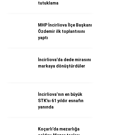
WhatsApp İhbar Hattı
tutuklama
MHP İncirliova İlçe Başkanı
Özdemir ilk toplantısını
Facebook
yaptı
İncirliova’da dede mirasını
Instagram
markaya dönüştürdüler
Youtube
İncirliova’nın en büyük
STK’sı 61 yıldır esnafın
yanında
Koçarlı’da mezarlığa