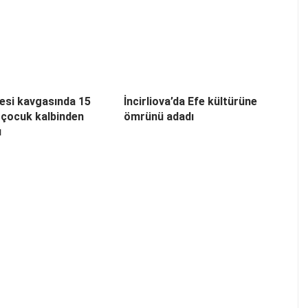
esi kavgasında 15
İncirliova’da Efe kültürüne
 çocuk kalbinden
ömrünü adadı
ı