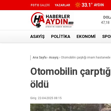
33.1
°
AYDIN
FOTO
GALERİ
YAZARLAR
DOL
47,18
ASAYIŞ
POLITIKA
EKONOMI
SPO
Ana Sayfa
›
Asayiş
›
Otomobilin çarptığı imam hastanede
Otomobilin çarptı
öldü
Giriş: 22-04-2025 08:15