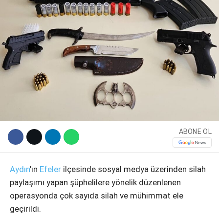
WhatsApp İhbar Hattı
ABONE OL
Aydın
’ın
Efeler
ilçesinde sosyal medya üzerinden silah
Facebook
paylaşımı yapan şüphelilere yönelik düzenlenen
operasyonda çok sayıda silah ve mühimmat ele
geçirildi.