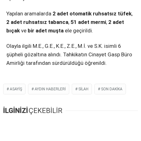
Yapılan aramalarda
2 adet otomatik ruhsatsız tüfek
,
2 adet ruhsatsız tabanca
,
51 adet mermi
,
2 adet
bıçak
ve
bir adet muşta
ele geçirildi.
Olayla ilgili M.E., G.E., K.E., Z.E., M.İ. ve S.K. isimli 6
şüpheli gözaltına alındı. Tahkikatın Cinayet Gasp Büro
Amirliği tarafından sürdürüldüğü öğrenildi.
ASAYIŞ
AYDIN HABERLERI
SILAH
SON DAKIKA
İLGİNİZİ
ÇEKEBİLİR