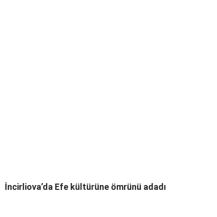
İncirliova’da Efe kültürüne ömrünü adadı