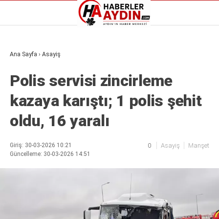
Reklamı Geç
Ana Sayfa
›
Asayiş
GALERİ
YAZARLAR
Polis servisi zincirleme
Aydın Haberleri
Aydın nöbetçi eczaneler
kazaya karıştı; 1 polis şehit
Aydın Sinema salonları
Aydın Haberleri
Döviz Kurları
Aydın nöbetçi eczaneler
oldu, 16 yaralı
Hava Durumu
Aydın Sinema salonları
İletişim
Döviz Kurları
Künye
Hava Durumu
Giriş: 30-03-2026 10:21
0
Asayiş
Manşet
Nöbetçi Eczaneler
Güncelleme: 30-03-2026 14:51
İletişim
Süper Lig Puan Durumu
Künye
Nöbetçi Eczaneler
Süper Lig Puan Durumu