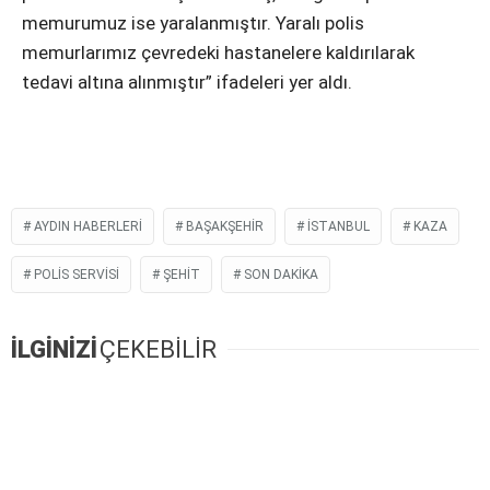
memurumuz ise yaralanmıştır. Yaralı polis
memurlarımız çevredeki hastanelere kaldırılarak
tedavi altına alınmıştır” ifadeleri yer aldı.
AYDIN HABERLERI
BAŞAKŞEHIR
ISTANBUL
KAZA
POLIS SERVISI
ŞEHIT
SON DAKIKA
İLGİNİZİ
ÇEKEBİLİR