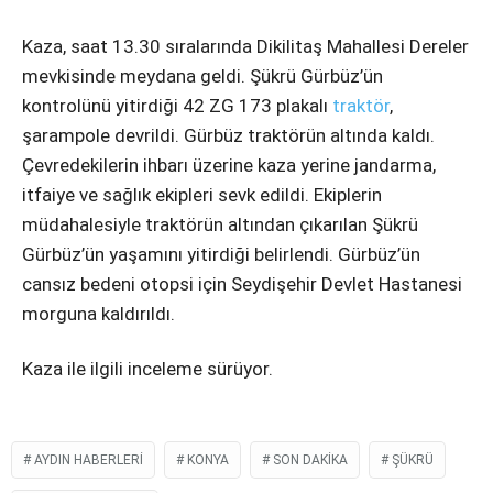
Instagram
Kaza, saat 13.30 sıralarında Dikilitaş Mahallesi Dereler
Youtube
mevkisinde meydana geldi. Şükrü Gürbüz’ün
kontrolünü yitirdiği 42 ZG 173 plakalı
traktör
,
şarampole devrildi. Gürbüz traktörün altında kaldı.
Çevredekilerin ihbarı üzerine kaza yerine jandarma,
itfaiye ve sağlık ekipleri sevk edildi. Ekiplerin
müdahalesiyle traktörün altından çıkarılan Şükrü
Gürbüz’ün yaşamını yitirdiği belirlendi. Gürbüz’ün
cansız bedeni otopsi için Seydişehir Devlet Hastanesi
morguna kaldırıldı.
Kaza ile ilgili inceleme sürüyor.
AYDIN HABERLERI
KONYA
SON DAKIKA
ŞÜKRÜ