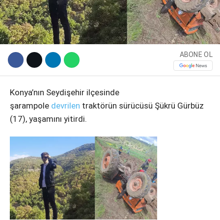
ABONE OL
Konya’nın Seydişehir ilçesinde
şarampole
devrilen
traktörün sürücüsü Şükrü Gürbüz
(17), yaşamını yitirdi.
WhatsApp İhbar Hattı
Facebook