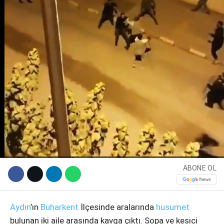
WhatsApp İhbar Hattı
ABONE OL
Facebook
Aydın
’ın
Buharkent
İlçesinde aralarında
husumet
bulunan iki aile arasında kavga çıktı. Sopa ve kesici